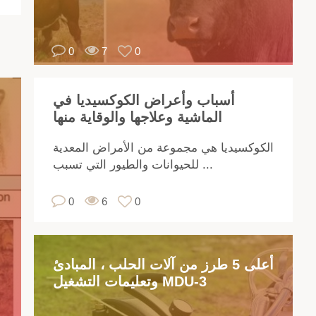
يب
لود
0
7
0
اد
ام.
إنه
أسباب وأعراض الكوكسيديا في
ضع
الماشية وعلاجها والوقاية منها
امًا
في
الكوكسيديا هي مجموعة من الأمراض المعدية
ية:
للحيوانات والطيور التي تسبب ...
في
يف
0
6
0
تاج
لى
شب
أعلى 5 طرز من آلات الحلب ، المبادئ
زج
وتعليمات التشغيل MDU-3
،
ذي