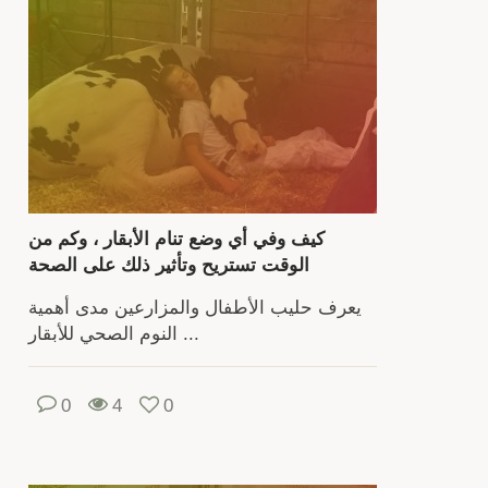
والحل
والج
ومو
العظ
متوا
تم
كيف وفي أي وضع تنام الأبقار ، وكم من
التغذ
الوقت تستريح وتأثير ذلك على الصحة
الص
يعرف حليب الأطفال والمزارعين مدى أهمية
يح
النوم الصحي للأبقار ...
إ
الع
0
4
0
الطا
وال