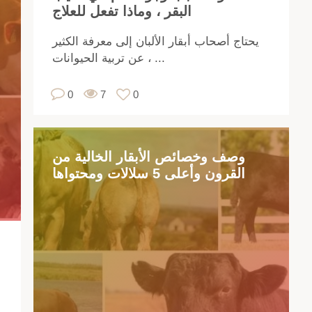
البقر ، وماذا تفعل للعلاج
قرة
ي
يحتاج أصحاب أبقار الألبان إلى معرفة الكثير
دة
عن تربية الحيوانات ، ...
من
نات
0
7
0
يلة
لتي
ت
نب
وصف وخصائص الأبقار الخالية من
شر
القرون وأعلى 5 سلالات ومحتواها
عدة
ات
من
ين.
إنها
رد
وق
وم