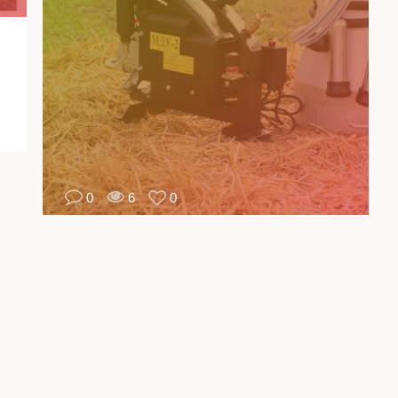
ون
ئمًا
ثرة
في
ول
مع
لك
0
6
0
،
إن
فاظ
بقار
في
نزل
،
في
ارع