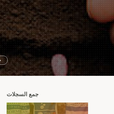
ص
جمع
السجلات