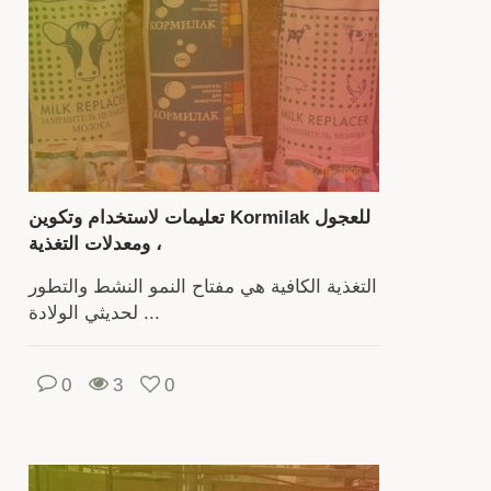
الب
ه
واح
الحيوا
القل
ا
عاش
تعليمات لاستخدام وتكوين Kormilak للعجول
بجا
، ومعدلات التغذية
الب
التغذية الكافية هي مفتاح النمو النشط والتطور
ل
لحديثي الولادة ...
مئ
السن
0
3
0
مو
موث
للح