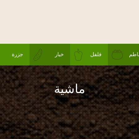
طم
فلفل
خيار
جزرة
ماشية