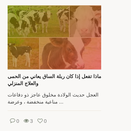
يتط
معر
السلا
والأمر
وأن
الأع
والفر
الدق
الترب
ماذا تفعل إذا كان ربلة الساق يعاني من الحمى
ت
والعلاج المنزلي
البيا
العجل حديث الولادة مخلوق عاجز ذو دفاعات
ا
مناعية منخفضة ، وعرضة ...
يحتا
مر
0
3
0
ماشي