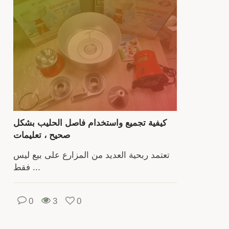
يك
دا
بك
الحق
والمروج.
و
ذ
كيفية تجميع واستخدام فاصل الحليب بشكل
ف
صحيح ، تعليمات
الاحت
بالأ
تعتمد ربحية العديد من المزارع على بيع ليس
فقط ...
الم
0
3
0
المز