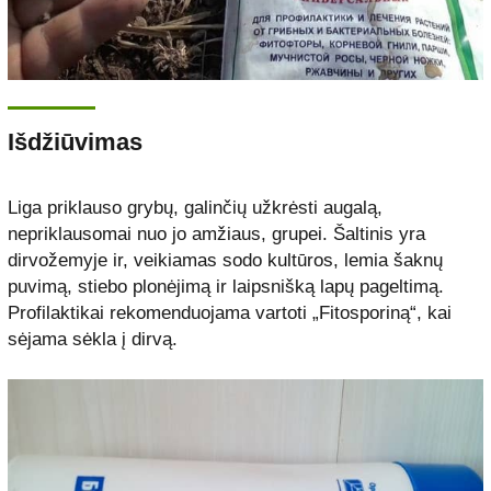
Išdžiūvimas
Liga priklauso grybų, galinčių užkrėsti augalą,
nepriklausomai nuo jo amžiaus, grupei. Šaltinis yra
dirvožemyje ir, veikiamas sodo kultūros, lemia šaknų
puvimą, stiebo plonėjimą ir laipsnišką lapų pageltimą.
Profilaktikai rekomenduojama vartoti „Fitosporiną“, kai
sėjama sėkla į dirvą.