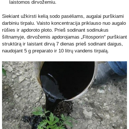
laistomos dirvožemiu.
Siekiant užkirsti kelią sodo pasėliams, augalai purškiami
darbiniu tirpalu. Vaisto koncentracija priklauso nuo augalo
rūšies ir apdoroto ploto. Prieš sodinant sodinukus
šiltnamyje, dirvožemis apdorojamas „Fitosporin“ purškiant
struktūrą ir laistant dirvą 7 dienas prieš sodinant daigus,
naudojant 5 g preparato ir 10 litrų vandens tirpalą.