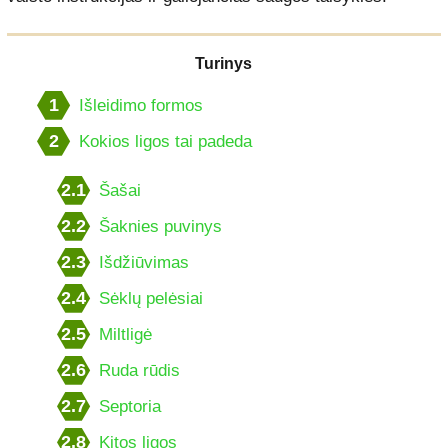
Turinys
1
Išleidimo formos
2
Kokios ligos tai padeda
2.1
Šašai
2.2
Šaknies puvinys
2.3
Išdžiūvimas
2.4
Sėklų pelėsiai
2.5
Miltligė
2.6
Ruda rūdis
2.7
Septoria
2.8
Kitos ligos