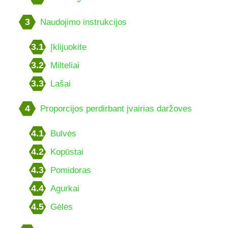
3
Naudojimo instrukcijos
3.1
Įklijuokite
3.2
Milteliai
3.3
Lašai
4
Proporcijos perdirbant įvairias daržoves
4.1
Bulvės
4.2
Kopūstai
4.3
Pomidoras
4.4
Agurkai
4.5
Gėlės