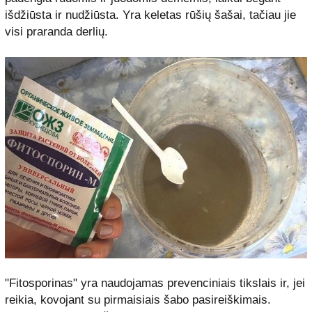
išdžiūsta ir nudžiūsta. Yra keletas rūšių šašai, tačiau jie
visi praranda derlių.
"Fitosporinas" yra naudojamas prevenciniais tikslais ir, jei
reikia, kovojant su pirmaisiais šabo pasireiškimais.