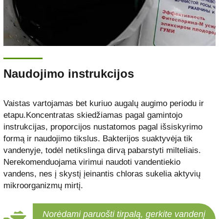
Naudojimo instrukcijos
Vaistas vartojamas bet kuriuo augalų augimo periodu ir
etapu.Koncentratas skiedžiamas pagal gamintojo
instrukcijas, proporcijos nustatomos pagal išsiskyrimo
formą ir naudojimo tikslus. Bakterijos suaktyvėja tik
vandenyje, todėl netikslinga dirvą pabarstyti milteliais.
Nerekomenduojama virimui naudoti vandentiekio
vandens, nes į skystį įeinantis chloras sukelia aktyvių
mikroorganizmų mirtį.
Norėdami paruošti tirpalą, gerkite vandenį