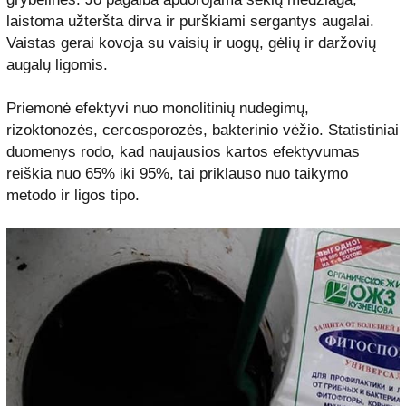
laistoma užteršta dirva ir purškiami sergantys augalai.
Vaistas gerai kovoja su vaisių ir uogų, gėlių ir daržovių
augalų ligomis.
Priemonė efektyvi nuo monolitinių nudegimų,
rizoktonozės, cercosporozės, bakterinio vėžio. Statistiniai
duomenys rodo, kad naujausios kartos efektyvumas
reiškia nuo 65% iki 95%, tai priklauso nuo taikymo
metodo ir ligos tipo.