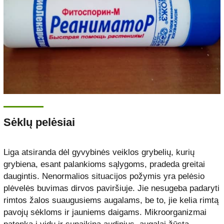
Sėklų pelėsiai
Liga atsiranda dėl gyvybinės veiklos grybelių, kurių
grybiena, esant palankioms sąlygoms, pradeda greitai
daugintis. Nenormalios situacijos požymis yra pelėsio
plėvelės buvimas dirvos paviršiuje. Jie nesugeba padaryti
rimtos žalos suaugusiems augalams, be to, jie kelia rimtą
pavojų sėkloms ir jauniems daigams. Mikroorganizmai