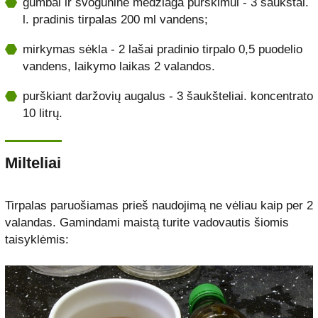
gumbai ir svogūninė medžiaga purškimui - 3 šaukštai.
l. pradinis tirpalas 200 ml vandens;
mirkymas sėkla - 2 lašai pradinio tirpalo 0,5 puodelio
vandens, laikymo laikas 2 valandos.
purškiant daržovių augalus - 3 šaukšteliai. koncentrato
10 litrų.
Milteliai
Tirpalas paruošiamas prieš naudojimą ne vėliau kaip per 2
valandas. Gamindami maistą turite vadovautis šiomis
taisyklėmis: