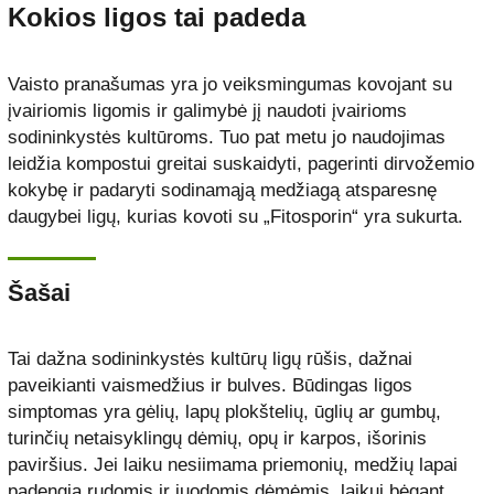
Kokios ligos tai padeda
Vaisto pranašumas yra jo veiksmingumas kovojant su
įvairiomis ligomis ir galimybė jį naudoti įvairioms
sodininkystės kultūroms. Tuo pat metu jo naudojimas
leidžia kompostui greitai suskaidyti, pagerinti dirvožemio
kokybę ir padaryti sodinamąją medžiagą atsparesnę
daugybei ligų, kurias kovoti su „Fitosporin“ yra sukurta.
Šašai
Tai dažna sodininkystės kultūrų ligų rūšis, dažnai
paveikianti vaismedžius ir bulves. Būdingas ligos
simptomas yra gėlių, lapų plokštelių, ūglių ar gumbų,
turinčių netaisyklingų dėmių, opų ir karpos, išorinis
paviršius. Jei laiku nesiimama priemonių, medžių lapai
padengia rudomis ir juodomis dėmėmis, laikui bėgant