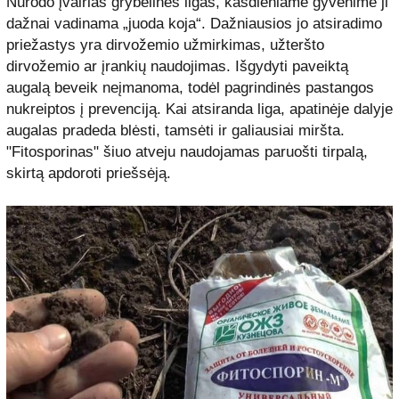
Nurodo įvairias grybelines ligas, kasdieniame gyvenime ji
dažnai vadinama „juoda koja“. Dažniausios jo atsiradimo
priežastys yra dirvožemio užmirkimas, užteršto
dirvožemio ar įrankių naudojimas. Išgydyti paveiktą
augalą beveik neįmanoma, todėl pagrindinės pastangos
nukreiptos į prevenciją. Kai atsiranda liga, apatinėje dalyje
augalas pradeda blėsti, tamsėti ir galiausiai miršta.
"Fitosporinas" šiuo atveju naudojamas paruošti tirpalą,
skirtą apdoroti priešsėją.