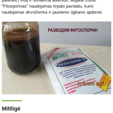
patenka į vidų ir sunaikina audinius, augalai žūsta.
"Fitosporinas" naudojamas tirpalo pavidalu, kuris
naudojamas dirvožemiui ir jauniems ūgliams apdoroti.
Miltligė