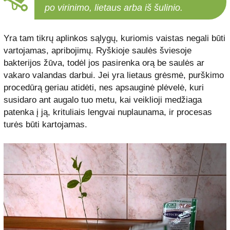
po virinimo, lietaus arba iš šulinio.
Yra tam tikrų aplinkos sąlygų, kuriomis vaistas negali būti
vartojamas, apribojimų. Ryškioje saulės šviesoje
bakterijos žūva, todėl jos pasirenka orą be saulės ar
vakaro valandas darbui. Jei yra lietaus grėsmė, purškimo
procedūrą geriau atidėti, nes apsauginė plėvelė, kuri
susidaro ant augalo tuo metu, kai veiklioji medžiaga
patenka į ją, krituliais lengvai nuplaunama, ir procesas
turės būti kartojamas.