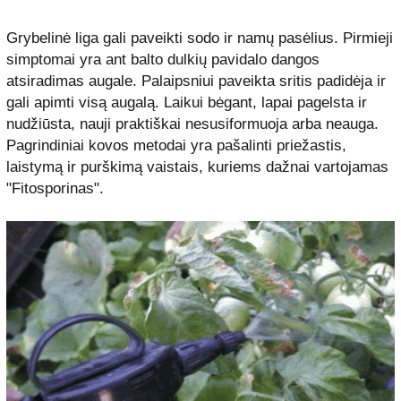
Grybelinė liga gali paveikti sodo ir namų pasėlius. Pirmieji
simptomai yra ant balto dulkių pavidalo dangos
atsiradimas augale. Palaipsniui paveikta sritis padidėja ir
gali apimti visą augalą. Laikui bėgant, lapai pagelsta ir
nudžiūsta, nauji praktiškai nesusiformuoja arba neauga.
Pagrindiniai kovos metodai yra pašalinti priežastis,
laistymą ir purškimą vaistais, kuriems dažnai vartojamas
"Fitosporinas".