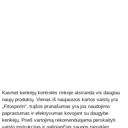
Kasmet kenkėjų kontrolės rinkoje atsiranda vis daugiau
naujų produktų. Vienas iš naujausios kartos vaistų yra
„Fitosporin“, trąšos pranašumas yra jos naudojimo
paprastumas ir efektyvumas kovojant su daugybe
kenkėjų. Prieš vartojimą rekomenduojama perskaityti
vaisto instrukcijas ir galiojančias saugos taisykles.