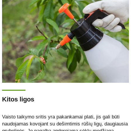
Kitos ligos
Vaisto taikymo sritis yra pakankamai plati, jis gali būti
naudojamas kovojant su dešimtimis rūšių ligų, daugiausia
grybelinės. Jo pagalba apdorojama sėklų medžiaga,