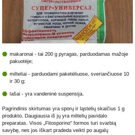
makaronai - tai 200 g pyragas, parduodamas mažoje
pakuotėje;
milteliai - parduodami paketėliuose, sveriančiuose 10
ir 30 g;
lašai - yra vandeninė suspensija.
Pagrindinis skirtumas yra sporų ir ląstelių skaičius 1 g
produkto. Daugiausia iš jų yra miltelių pavidalo
preparatas. Visos „Fitosporino“ formos turi svarbią
savybę, nes jos iškart pradeda veikti po augalų