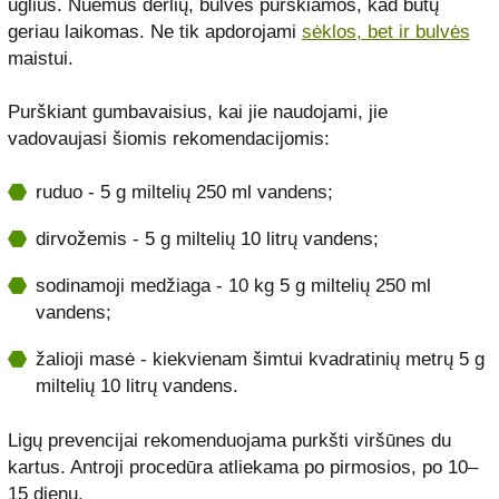
ūglius. Nuėmus derlių, bulvės purškiamos, kad būtų
geriau laikomas. Ne tik apdorojami
sėklos, bet ir bulvės
maistui.
Purškiant gumbavaisius, kai jie naudojami, jie
vadovaujasi šiomis rekomendacijomis:
ruduo - 5 g miltelių 250 ml vandens;
dirvožemis - 5 g miltelių 10 litrų vandens;
sodinamoji medžiaga - 10 kg 5 g miltelių 250 ml
vandens;
žalioji masė - kiekvienam šimtui kvadratinių metrų 5 g
miltelių 10 litrų vandens.
Ligų prevencijai rekomenduojama purkšti viršūnes du
kartus. Antroji procedūra atliekama po pirmosios, po 10–
15 dienų.