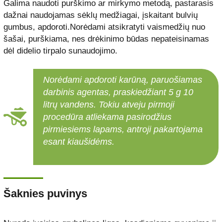
Galima naudoti purškimo ar mirkymo metodą, pastarasis
dažnai naudojamas sėklų medžiagai, įskaitant bulvių
gumbus, apdoroti.Norėdami atsikratyti vaismedžių nuo
šašai, purškiama, nes drėkinimo būdas nepateisinamas
dėl didelio tirpalo sunaudojimo.
Norėdami apdoroti karūną, paruošiamas
darbinis agentas, praskiedžiant 5 g 10
litrų vandens. Tokiu atveju pirmoji
procedūra atliekama pasirodžius
pirmiesiems lapams, antroji pakartojama
esant kiaušidėms.
Šaknies puvinys