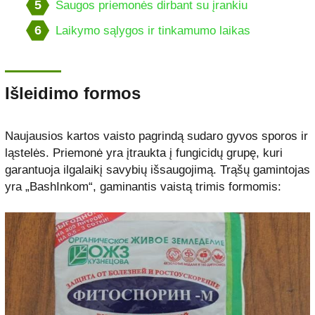
5
Saugos priemonės dirbant su įrankiu
6
Laikymo sąlygos ir tinkamumo laikas
Išleidimo formos
Naujausios kartos vaisto pagrindą sudaro gyvos sporos ir
ląstelės. Priemonė yra įtraukta į fungicidų grupę, kuri
garantuoja ilgalaikį savybių išsaugojimą. Trąšų gamintojas
yra „BashInkom“, gaminantis vaistą trimis formomis: