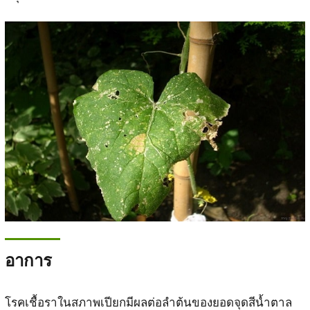
อาการ
โรคเชื้อราในสภาพเปียกมีผลต่อลำต้นของยอดจุดสีน้ำตาล