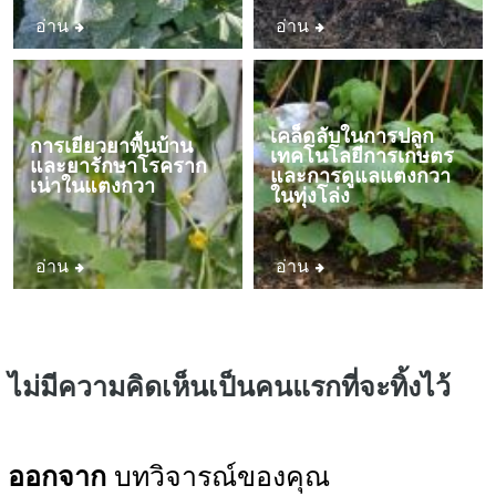
อ่าน
อ่าน
เคล็ดลับในการปลูก
การเยียวยาพื้นบ้าน
เทคโนโลยีการเกษตร
และยารักษาโรคราก
และการดูแลแตงกวา
เน่าในแตงกวา
ในทุ่งโล่ง
อ่าน
อ่าน
ไม่มีความคิดเห็นเป็นคนแรกที่จะทิ้งไว้
ออกจาก
บทวิจารณ์ของคุณ