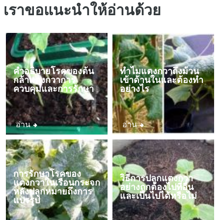
เราขอแนะนำให้อ่านด้วย
คำอธิบายโรคของต้น
ทำไมแตงกวาถึงม้วน
กล้าแตงกวาการ
เข้าด้านในและต้องทำ
ควบคุมและการรักษา
อย่างไร
อ่าน
อ่าน
การรักษาโรคของ
วิธีการปลูกแตงกวา
แตงกวาในเรือนกระจก
อย่างถูกต้องไปที่อื่น
หลังปลูกหมายถึงการ
และเป็นไปได้หรือไม่
แปรรูป