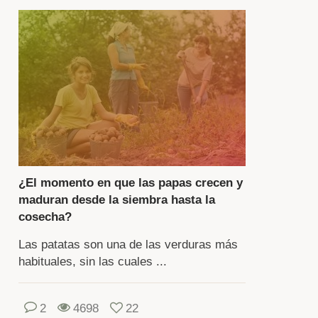
n
ntidad
idad.
s
ginas
l
artado
¿El momento en que las papas crecen y
maduran desde la siembra hasta la
tatas
cosecha?
ntienen
formación
Las patatas son una de las verduras más
habituales, sin las cuales ...
mpleta
bre
s
2
4698
22
riedades