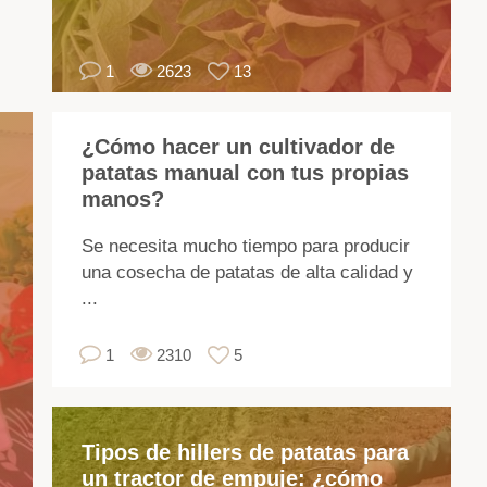
cu
ne
1
2623
13
co
to
los
¿Cómo hacer un cultivador de
se
patatas manual con tus propias
del
manos?
cu
y
Se necesita mucho tiempo para producir
la
una cosecha de patatas de alta calidad y
se
...
de
va
1
2310
5
En
la
co
Tipos de hillers de patatas para
te
un tractor de empuje: ¿cómo
del