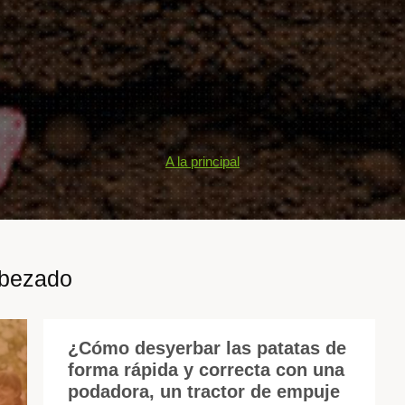
A la principal
abezado
¿Cómo desyerbar las patatas de
forma rápida y correcta con una
Es
podadora, un tractor de empuje
difí