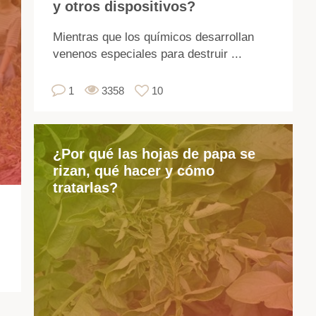
y otros dispositivos?
en
un
Mientras que los químicos desarrollan
ve
venenos especiales para destruir ...
qu
se
1
3358
10
co
co
má
¿Por qué las hojas de papa se
fr
rizan, qué hacer y cómo
qu
tratarlas?
las
pat
Qu
cul
es
cul
po
su