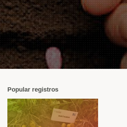
Popular
registros
cil