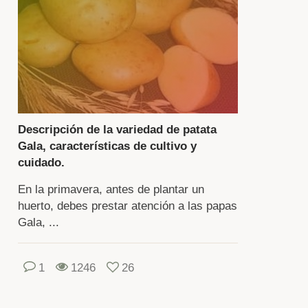
enta
cesitan
nocer
dos
cretos
Descripción de la variedad de patata
idado
Gala, características de cultivo y
cuidado.
lección
En la primavera, antes de plantar un
huerto, debes prestar atención a las papas
riedades.
Gala, ...
tonces
1
1246
26
secha
eitará