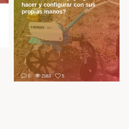
hacer y configurar con sus
co
propias manos?
su
ca
y
cal
La
pá
de
ap
0
2163
5
de
pa
co
in
co
so
la
va