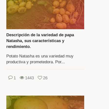
contrar
a
rdura
e
nsuma
Descripción de la variedad de papa
n
Natasha, sus características y
s
rendimiento.
ecuencia
Potato Natasha es una variedad muy
e
productiva y prometedora. Por...
atas.
ienes
1
1443
26
tivan
te
tivo
r