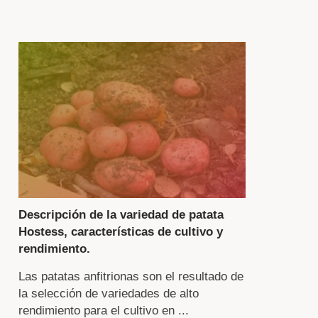
s
pulares
mandadas
n
ferentes
riodos
duración
ta.
Descripción de la variedad de patata
Hostess, características de cultivo y
scribe
rendimiento.
Las patatas anfitrionas son el resultado de
alle
la selección de variedades de alto
mo
rendimiento para el cultivo en ...
eparar