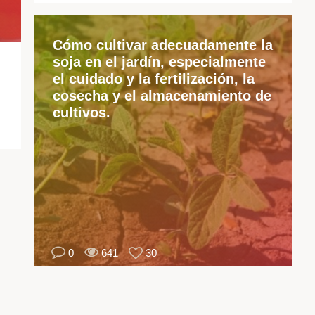
su
y
Cómo cultivar adecuadamente la
mat
soja en el jardín, especialmente
de
el cuidado y la fertilización, la
si
cosecha y el almacenamiento de
cultivos.
La
ve
so
de
hoj
fru
flo
le
0
641
30
ra
y
bu
Ca