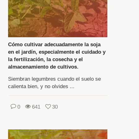
sechadas
sa
rano
Cómo cultivar adecuadamente la soja
n
en el jardín, especialmente el cuidado y
cho
la fertilización, la cosecha y el
almacenamiento de cultivos.
s
ludables
Siembran legumbres cuando el suelo se
calienta bien, y no olvides ...
brosas
e
0
641
30
oductos
mprados