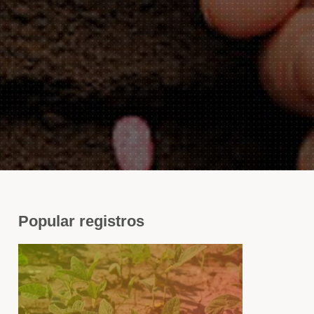
Popular
registros
s
rduras