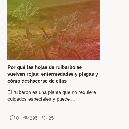
elo
erial
embra.
s
rduras
n
Por qué las hojas de ruibarbo se
vuelven rojas: enfermedades y plagas y
a,
cómo deshacerse de ellas
tas,
res,
El ruibarbo es una planta que no requiere
gumbres,
cuidados especiales y puede ...
íces
0
295
25
lbosas.
da