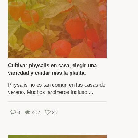
nda.
ecer
lica
sar
r
ias
apas.
Cultivar physalis en casa, elegir una
portante
variedad y cuidar más la planta.
guir
Physalis no es tan común en las casas de
glas
verano. Muchos jardineros incluso ...
ación
0
402
25
tivos,
eparación