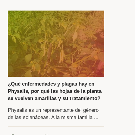
riedad,
z,
bdivide
pecies
riedades,
e
¿Qué enfermedades y plagas hay en
fieren
Physalis, por qué las hojas de la planta
se vuelven amarillas y su tratamiento?
rminos
Physalis es un representante del género
de las solanáceas. A la misma familia ...
duración,
or,
bor,