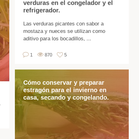
verduras en el congelador y el
co
refrigerador.
en
su
Las verduras picantes con sabor a
ca
mostaza y nueces se utilizan como
de
aditivo para los bocadillos, ...
ve
so
1
870
5
mu
má
sa
Cómo conservar y preparar
y
estragón para el invierno en
sa
casa, secando y congelando.
qu
e
los
pr
co
en
la