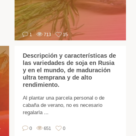
tie
Cr
imp
pa
1
713
15
po
var
et
Descripción y características de
Es
las variedades de soja en Rusia
im
y en el mundo, de maduración
se
ultra temprana y de alto
las
rendimiento.
re
de
Al plantar una parcela personal o de
rot
cabaña de verano, no es necesario
de
regalarla ...
cul
a
pr
0
651
0
del