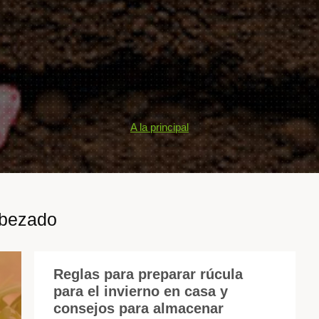
A la principal
abezado
Reglas para preparar rúcula
para el invierno en casa y
La
consejos para almacenar
ve