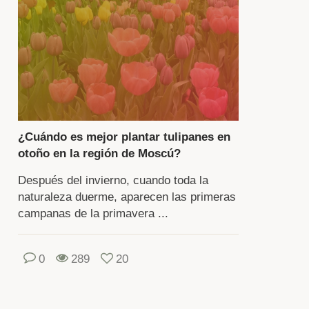
chos
dineros
tivan
res
io
sero.
¿Cuándo es mejor plantar tulipanes en
n
otoño en la región de Moscú?
paces
Después del invierno, cuando toda la
naturaleza duerme, aparecen las primeras
corar
campanas de la primavera ...
ansformar
alquier
0
289
20
saje,
cer
e