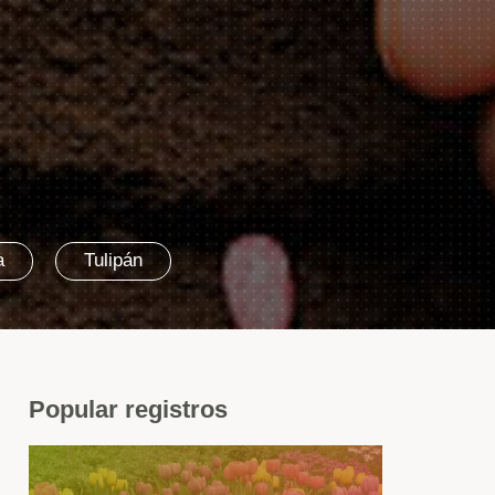
a
Tulipán
Popular
registros