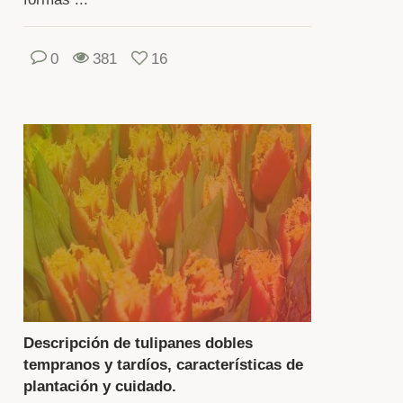
s
millas
0
381
16
lbos
mpran
r
elantado
ocesan.
ego
mienzan
Descripción de tulipanes dobles
leccionar
tempranos y tardíos, características de
plantación y cuidado.