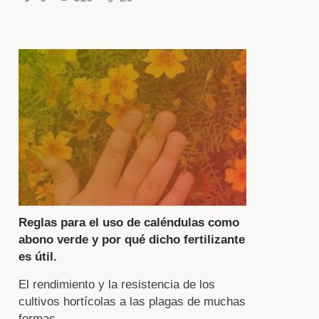
ste,
cesario
ner
enta
lo
riencia,
no
mbién
Reglas para el uso de caléndulas como
acterísticas
abono verde y por qué dicho fertilizante
máticas
es útil.
El rendimiento y la resistencia de los
cultivos hortícolas a las plagas de muchas
ión.
formas ...