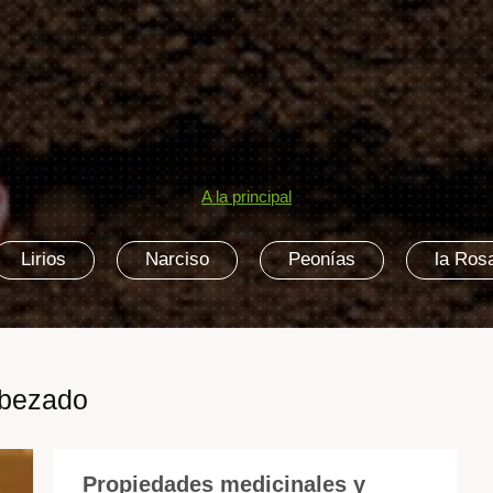
A la principal
Lirios
Narciso
Peonías
la Ros
abezado
Propiedades medicinales y