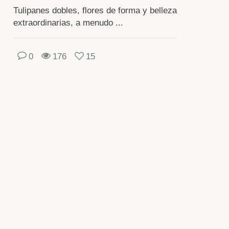
eparar
Tulipanes dobles, flores de forma y belleza
extraordinarias, a menudo ...
ar
rrizaje.
0
176
15
da
o
r
ne
s
opios
uisitos
ra
mposición
lo.