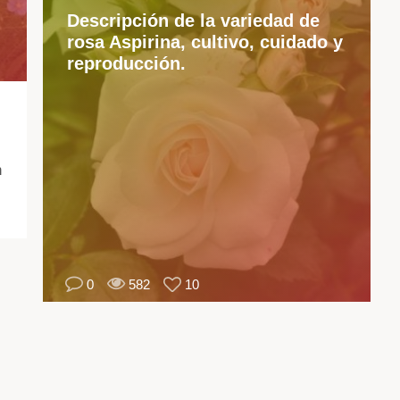
gu
Descripción de la variedad de
es
rosa Aspirina, cultivo, cuidado y
ne
reproducción.
te
en
cu
no
so
n
la
apa
si
ta
las
0
582
10
car
cli
de
la
reg