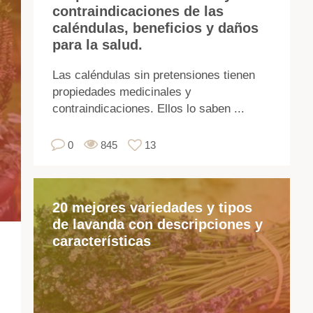
contraindicaciones de las
Mu
caléndulas, beneficios y daños
jar
para la salud.
cul
flo
Las caléndulas sin pretensiones tienen
en
propiedades medicinales y
su
contraindicaciones. Ellos lo saben ...
pat
tra
0
845
13
So
ca
de
20 mejores variedades y tipos
de
de lavanda con descripciones y
y
características
tr
cu
pai
ha
qu