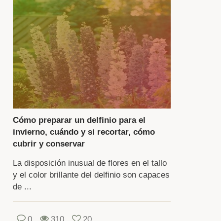
ncón
a
ogedor
radable
ra
ajarse.
Cómo preparar un delfinio para el
gir
invierno, cuándo y si recortar, cómo
a
cubrir y conservar
riedad
La disposición inusual de flores en el tallo
a
y el color brillante del delfinio son capaces
anta
de ...
e
0
310
20