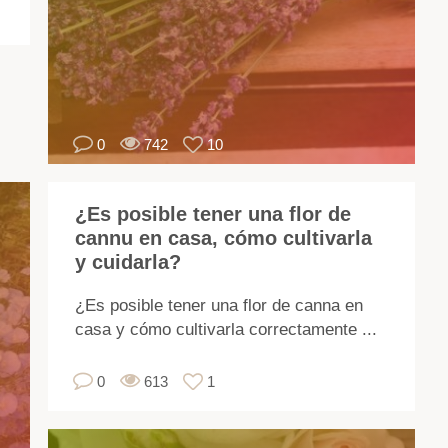
el
ri
se
ac
y
0
742
10
ag
pa
rel
¿Es posible tener una flor de
Al
cannu en casa, cómo cultivarla
ele
y cuidarla?
un
va
¿Es posible tener una flor de canna en
de
casa y cómo cultivarla correctamente ...
un
pl
0
613
1
qu
le