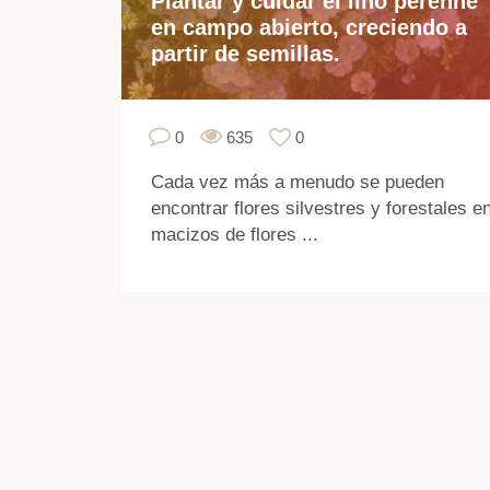
Plantar y cuidar el lino perenne
en campo abierto, creciendo a
partir de semillas.
0
635
0
Cada vez más a menudo se pueden
encontrar flores silvestres y forestales e
macizos de flores ...