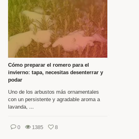
cción
ntiene
formación
e
scribe
riedades
Cómo preparar el romero para el
invierno: tapa, necesitas desenterrar y
riedades
podar
mero.
Uno de los arbustos más ornamentales
y
con un persistente y agradable aroma a
rios
lavanda, ...
pos
0
1385
8
bustos,
ro