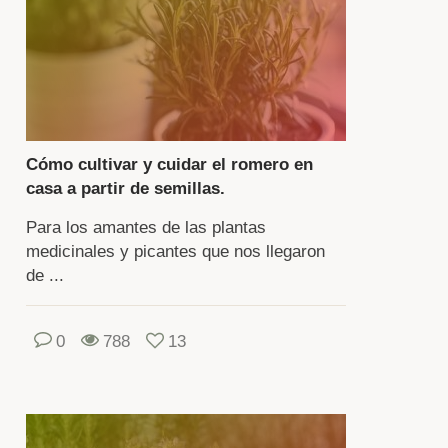
giones
n
ima
ido.
Cómo cultivar y cuidar el romero en
casa a partir de semillas.
ril
tral,
Para los amantes de las plantas
medicinales y picantes que nos llegaron
anta
de ...
tiva
0
788
13
lo
a
itación.