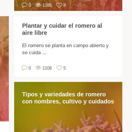
0
1385
8
re
co
un
Plantar y cuidar el romero al
cl
aire libre
cál
En
El romero se planta en campo abierto y
el
se cuida ...
car
cen
0
1106
5
la
pl
se
Tipos y variedades de romero
cul
con nombres, cultivo y cuidados
so
en
un
hab