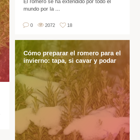
El romero se ha extendido por todo el
es
mundo por la ...
un
ar
0
2072
18
me
or
de
ho
Cómo preparar el romero para el
pe
invierno: tapa, si cavar y podar
co
un
ag
ar
El
cul
.
so
es
po
en