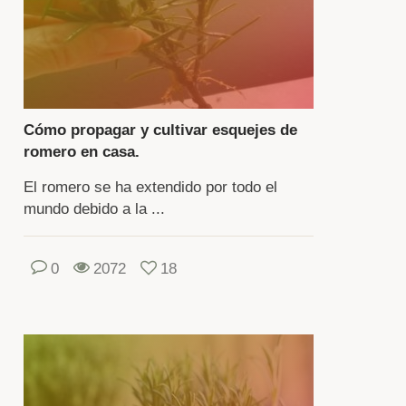
busto
dicinal
namental
Cómo propagar y cultivar esquejes de
ja
romero en casa.
renne
El romero se ha extendido por todo el
n
mundo debido a la ...
radable
oma.
0
2072
18
tivo
lo
sible