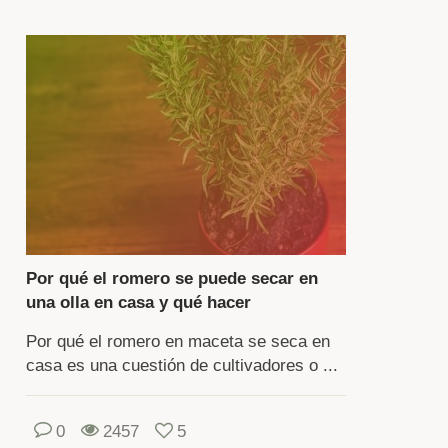
lo
o
los
ltiva
mo
anta
ltivada.
nde
Por qué el romero se puede secar en
ntar
una olla en casa y qué hacer
Por qué el romero en maceta se seca en
busto
casa es una cuestión de cultivadores o ...
mpo
erto
0
2457
5