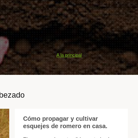
A la principal
abezado
Cómo propagar y cultivar
esquejes de romero en casa.
El
ro