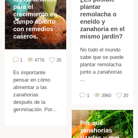
para el
plantar
crecimiento en
remolacha o
campo abierto
eneldo y
con remedios
zanahoria en el
caseros.
mismo jardín?
No todo el mundo
sabe que se puede
1
4776
35
plantar remolacha
junto a zanahorias
Es importante
...
pensar en cómo
alimentar a las
zanahorias
1
3960
20
después de la
germinación. Por...
Por qué
zanahorias
rizadas y qué