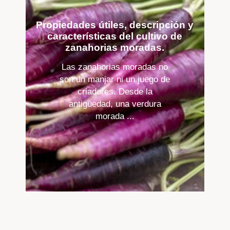
Propiedades útiles, descripción y
características del cultivo de
zanahorias moradas.
Las zanahorias moradas no
son un manjar ni un juego de
criadores. Desde la
antigüedad, una verdura
morada ...