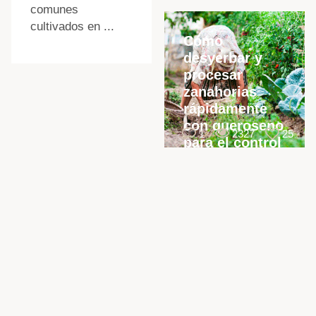
comunes
cultivados en ...
Cómo
desyerbar y
procesar
zanahorias
rápidamente
con queroseno
1
2327
25
para el control
de malezas