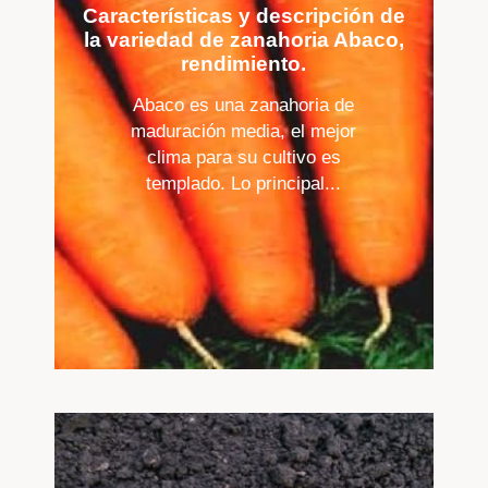
Características y descripción de
la variedad de zanahoria Abaco,
rendimiento.
Abaco es una zanahoria de
maduración media, el mejor
clima para su cultivo es
templado. Lo principal...