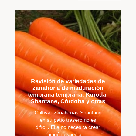
Revisión de variedades de
zanahoria de maduración
temprana temprana: Kuroda,
Shantane, Córdoba y otras
Cultivar zanahorias Shantane
en su patio trasero no es
difícil. Ella no necesita crear
ningún especial ...