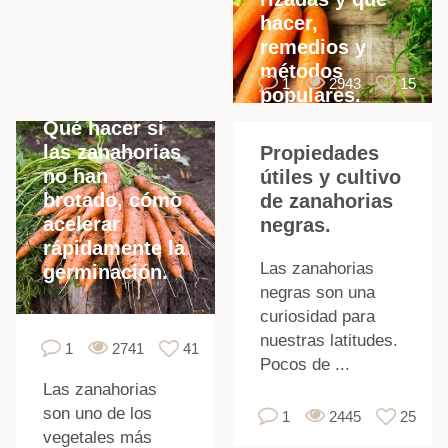
hacer,
remedios y
métodos
1
2943
15
populares.
Qué hacer si
las zanahorias
Propiedades
no han
útiles y cultivo
brotado, cómo
de zanahorias
acelerar
negras.
rápidamente la
Las zanahorias
germinación.
ú
negras son una
curiosidad para
nuestras latitudes.
1
2741
41
Pocos de ...
Las zanahorias
son uno de los
1
2445
25
vegetales más