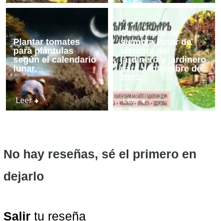
Calendario de
Plantar tomates
siembra lunar de
para plántulas
siembra del
según el calendario
jardinero y jardinero
lunar.
para septiembre de
2020.
Leer
Leer
No hay reseñas, sé el primero en
dejarlo
Salir
tu reseña