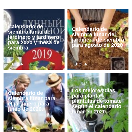
Calendario de
Calendario de
siembra lunar del
siembra lunar del
jardinero y jardinero
jardinero de siembra
para 2020 y mesa de
para agosto de 2020
siembra.
Leer
Leer
Los mejores días
Calendario de
para plantar
siembra lunar para
plántulas de tomate
el jardinero para
según el calendario
junio de 2020.
lunar en 2020.
Leer
Leer