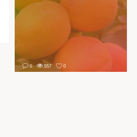
يك
يار
وقع
سب
مل
رة
يد
يت
0
557
0
عة.
وي
وان
لى
ات
ول
فية
يار
ات
سبة