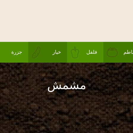
طم
فلفل
خيار
جزرة
مشمش