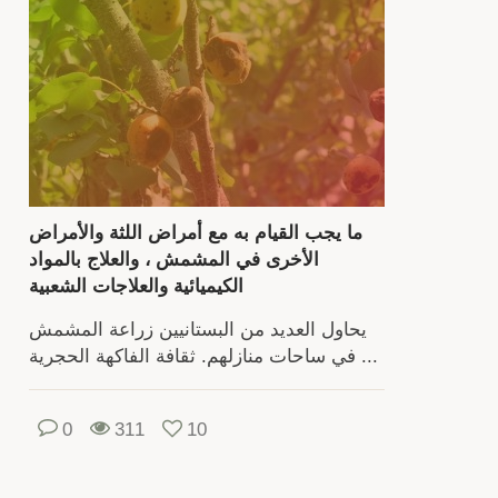
عل
اخت
الم
المنا
وع
حف
وتحد
توق
ما يجب القيام به مع أمراض اللثة والأمراض
الزرا
الأخرى في المشمش ، والعلاج بالمواد
يحت
الكيميائية والعلاجات الشعبية
العن
ع
يحاول العديد من البستانيين زراعة المشمش
معلوم
في ساحات منازلهم. ثقافة الفاكهة الحجرية ...
ح
كي
0
311
10
اخت
الشتل
المنا