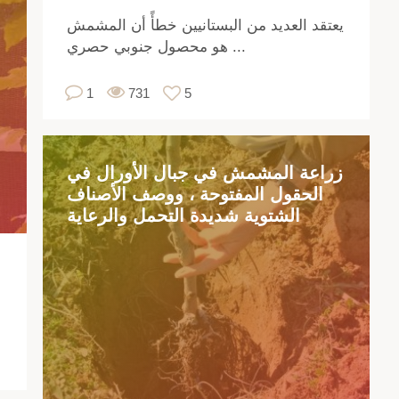
هة
يعتقد العديد من البستانيين خطأً أن المشمش
صل
هو محصول جنوبي حصري ...
عها
لى
1
731
5
8
ار.
مار
نية
زراعة المشمش في جبال الأورال في
ارة
الحقول المفتوحة ، ووصف الأصناف
الشتوية شديدة التحمل والرعاية
وة
،
وي
لى
ديد
من
ات
يدة
حة