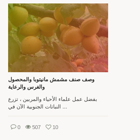
وكي
زرا
شج
الحجر.
ل
ت
الثق
وصف صنف مشمش مانيتوبا والمحصول
وتتط
والغرس والرعاية
بش
بفضل عمل علماء الأحياء والمربين ، تزرع
ج
النباتات الجنوبية الآن في ...
هن
حا
0
507
10
إ
عن