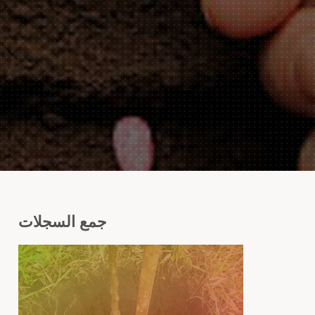
جمع
السجلات
المش
شج