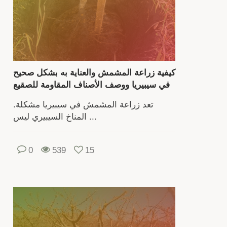
فاك
ي
ارتفا
إ
أمت
كيفية زراعة المشمش والعناية به بشكل صحيح
الث
في سيبيريا ووصف الأصناف المقاومة للصقيع
غ
تعد زراعة المشمش في سيبيريا مشكلة.
بالعص
المناخ السيبيري ليس ...
وحل
وتحت
0
539
15
ع
الع
المكون
المف
لص