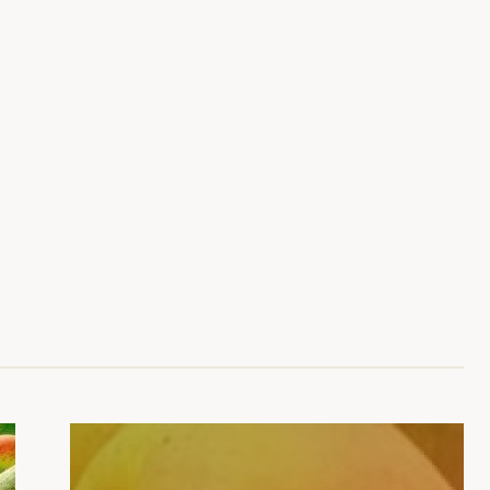
ربة
ول
ذع
يد.
أكد
من
راء
لاج
ضد
فات