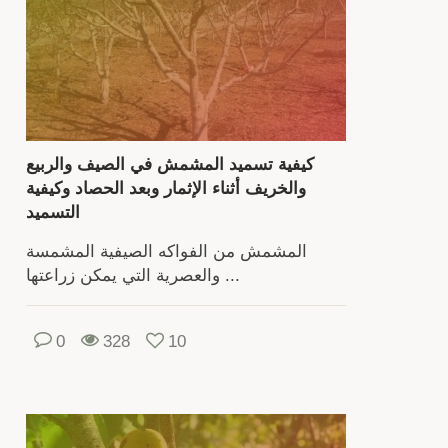
الإنس
يت
ن
بأوق
الإث
كيفية تسميد المشمش في الصيف والربيع
المب
والخريف أثناء الإثمار وبعد الحصاد وكيفية
والمتوس
التسميد
والمتأخرة.
المشمش من الفواكه الصيفية المشمسة
للحص
والعصرية التي يمكن زراعتها ...
ع
محص
0
328
10
ج
المش
ي