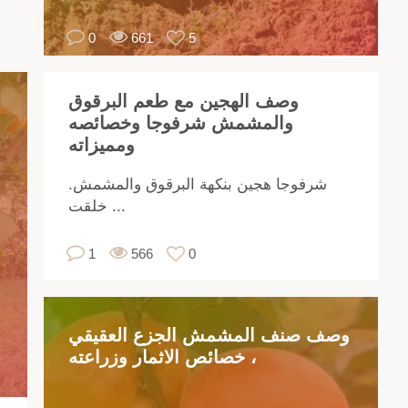
ان.
0
661
5
ميز
كل
وع
وصف الهجين مع طعم البرقوق
ات
والمشمش شرفوجا وخصائصه
مار
ومميزاته
كرة
طة
شرفوجا هجين بنكهة البرقوق والمشمش.
خلقت ...
ول
1
566
0
لى
ول
يد
وصف صنف المشمش الجزع العقيقي
من
، خصائص الاثمار وزراعته
مش
،
جب