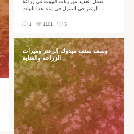
تعمل العديد من ربات البيوت في زراعة
رة
الزعتر في المنزل في إناء. هذا النبات ...
رة
ميز
1
1101
5
تها
يقة
ها
ية.
وصف صنف ميدوك الزعتر وميزات
تبر
الزراعة والعناية
بات
رًا
،
جد
في
رج
،
ابة
،
فة