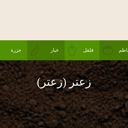
طم
فلفل
خيار
جزرة
زعتر (زعتر)