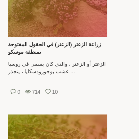
شجي
صغي
تت
برائح
الرق
وخصائص
زراعة الزعتر (الزعتر) في الحقول المفتوحة
الطب
بمنطقة موسكو
يع
الزعتر أو الزعتر ، والذي كان يسمى في روسيا
الن
عشب بوجورودسكايا ، يتجذر ...
معم
يو
0
714
10
م
غ
حا