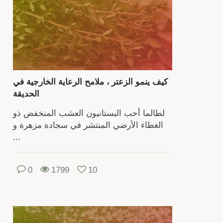
الغ
الجب
للحف
ع
كيف ينمو الزعتر ، ملامح الرعاية الخارجية في
القا
الحديقة
الكا
للصف
لطالما أحب البستانيون العشب المنخفض ذو
المف
الغطاء الأرضي المنتشر في سجادة مزهرة و
...
تح
إ
0
1799
10
معر
و
وكي
اخت
الع