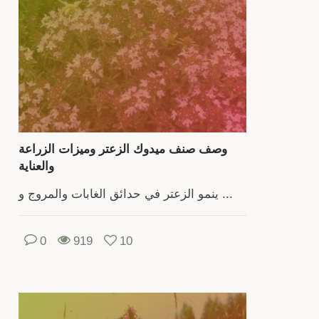
بش
صحي
يحت
العن
ع
معلوم
ع
الخصا
وصف صنف ميدوك الزعتر وميزات الزراعة
المف
والعناية
ومو
الأعش
ينمو الزعتر في حدائق الغابات والمروج و ...
الط
0
919
10
والطب.
هن
ع
أن