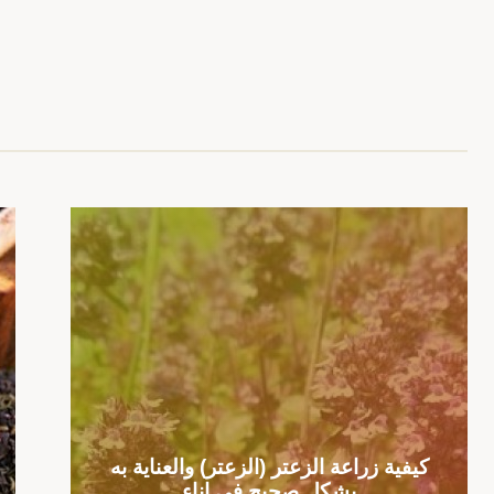
دة
ق
كيفية زراعة الزعتر (الزعتر) والعناية به
بشكل صحيح في إناء