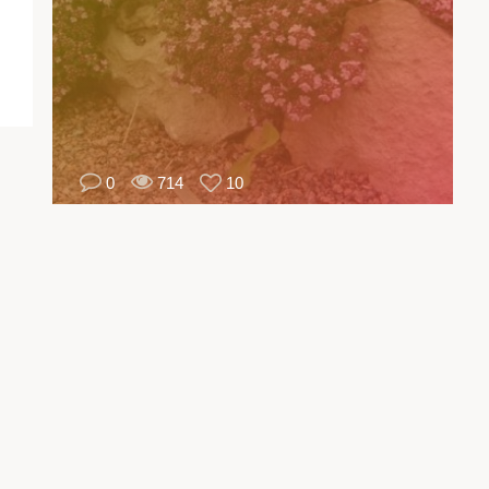
كل
ح.
وي
وان
لى
ات
0
714
10
ن
ئص
يدة
انع
اب
في
بخ
اك
دة
واع