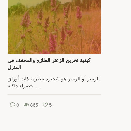
الشجيرا
يمك
زرا
الز
دف
كيفية تخزين الزعتر الطازج والمجفف في
المنزل
أس
الزعتر أو الزعتر هو شجيرة عطرية ذات أوراق
مفتو
خضراء داكنة ....
وع
حا
النا
0
865
5
مراع
الظر