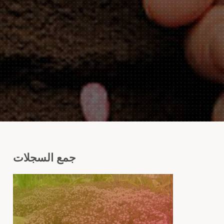
جمع
السجلات
الز
(الزع