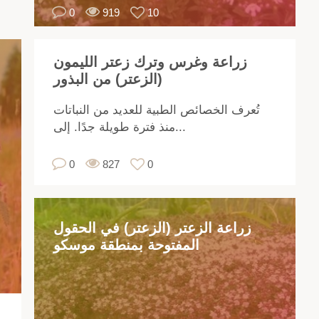
0
919
10
ابة
،
في
زراعة وغرس وترك زعتر الليمون
ال.
(الزعتر) من البذور
اظ
لى
تُعرف الخصائص الطبية للعديد من النباتات
ئمة
منذ فترة طويلة جدًا. إلى...
ملة
ات
0
827
0
يدة
،
تاج
زراعة الزعتر (الزعتر) في الحقول
لى
المفتوحة بمنطقة موسكو
فة
قت
فية
يار
شب