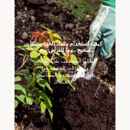
كيفية استخدام سماد الخث بشكل
صحيح ، وما الغرض منه
لطالما استخدمت بقايا النباتات
والحيوانات المتعفنة في
الزراعة. يستخدم البستانيون
الخث ك ...