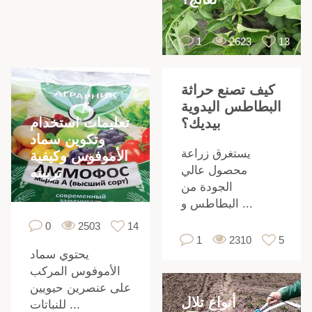
1
2623
13
كيف تصنع حراثة
البطاطس اليدوية
تعليمات استخدام
بيديك؟
وتكوين سماد
يستغرق زراعة
الأموفوس وكيفية
محصول عالي
تربيته
الجودة من
البطاطس و ...
0
2503
14
1
2310
5
يحتوي سماد
الأموفوس المركب
على عنصرين حيويين
أنواع تلال
للنباتات ...