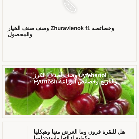
وصف صنف الخيار Zhuravlenok f1 وخصائصه
والمحصول
وصف أصناف الكرز Uyfehertoi
Fyurtosh والتاريخ وخصائص الزراعة
هل للبقرة قرون وما الغرض منها وهيكلها
وكيفية إزالتها واستخدامها