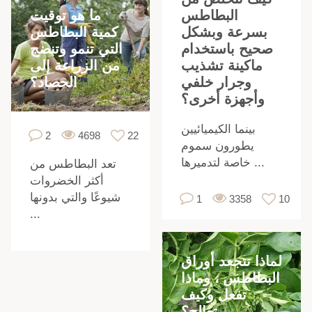
ما هو توقيت
البطاطس
كمية البطاطس
بسرعة وبشكل
التي تنمو وتنضج
صحيح باستخدام
من الزراعة إلى
ماكينة تشذيب
الحصاد؟
وجرار خلفي
وأجهزة أخرى؟
بينما الكيميائيين
2
4698
22
يطورون سموم
خاصة لتدميرها ...
تعد البطاطس من
أكثر الخضروات
شيوعًا والتي بدونها
1
3358
10
...
لماذا تتجعد أوراق
البطاطس ، وماذا
تفعل وكيف
تعالج؟