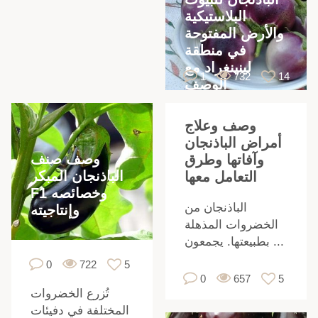
ر
البلاستيكية
والأرض المفتوحة
في منطقة
لينينغراد مع
1
732
14
الوصف
وصف وعلاج
أمراض الباذنجان
وصف صنف
وآفاتها وطرق
الباذنجان المبكر
التعامل معها
F1 وخصائصه
الباذنجان من
وإنتاجيته
الخضروات المذهلة
بطبيعتها. يجمعون ...
0
722
5
0
657
5
تُزرع الخضروات
،
المختلفة في دفيئات