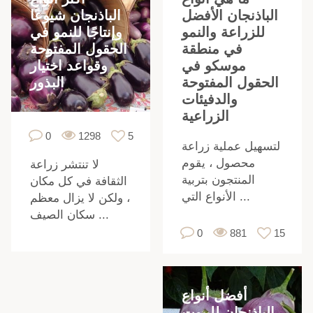
الباذنجان شيوعًا
الباذنجان الأفضل
وإنتاجًا للنمو في
للزراعة والنمو
الحقول المفتوحة
في منطقة
وقواعد اختيار
موسكو في
البذور
الحقول المفتوحة
والدفيئات
الزراعية
0
1298
5
لتسهيل عملية زراعة
محصول ، يقوم
لا تنتشر زراعة
المنتجون بتربية
الثقافة في كل مكان
الأنواع التي ...
، ولكن لا يزال معظم
سكان الصيف ...
0
881
15
أفضل أنواع
الباذنجان للبيوت