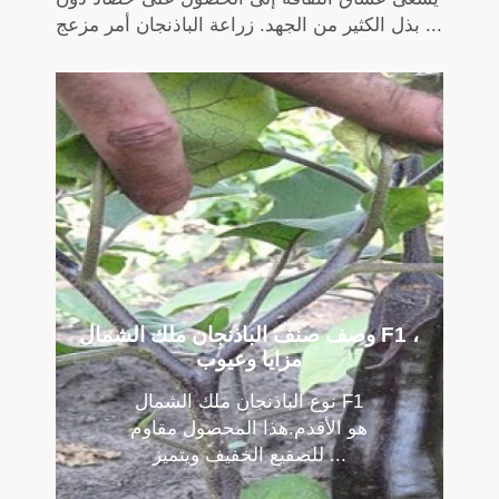
بذل الكثير من الجهد. زراعة الباذنجان أمر مزعج ...
وصف صنف الباذنجان ملك الشمال F1 ،
مزايا وعيوب
نوع الباذنجان ملك الشمال F1
هو الأقدم.هذا المحصول مقاوم
للصقيع الخفيف ويتميز ...