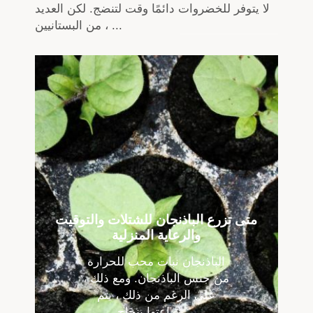
لا يتوفر للخضروات دائمًا وقت لتنضج. لكن العديد
من البستانيين ، ...
متى تزرع الباذنجان للشتلات والتوقيت
والرعاية المنزلية
الباذنجان نبات محب للحرارة
من جنس الباذنجان. ومع ذلك ،
على الرغم من ذلك ، يتم
زراعتها بنجاح ...