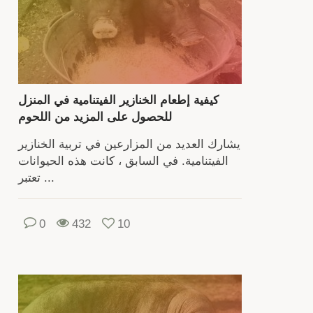
د
ع
ل
الخن
ول
الخن
كيفية إطعام الخنازير الفيتنامية في المنزل
للحصول على المزيد من اللحوم
يشارك العديد من المزارعين في تربية الخنازير
ف
الفيتنامية. في السابق ، كانت هذه الحيوانات
تر
تعتبر ...
الخنا
أ
مرب
0
432
10
لإن
شر
عائ
يح