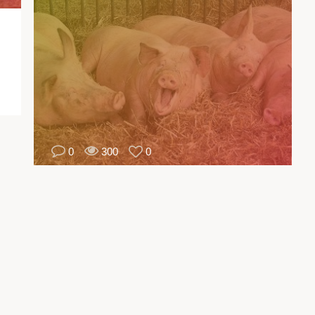
اج
قيم
في
لى
رة
أن
0
300
0
بية
زير
وم
في
زل.
عد
ات
يدة
ول
بناء