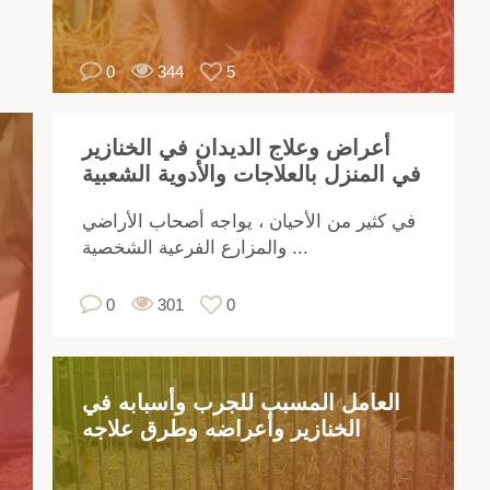
بي
شية
0
344
5
تدئ
لى
ات
أعراض وعلاج الديدان في الخنازير
ثة
في المنزل بالعلاجات والأدوية الشعبية
ول
لات
في كثير من الأحيان ، يواجه أصحاب الأراضي
كثر
والمزارع الفرعية الشخصية ...
جية
،
0
301
0
ئص
اية
،
العامل المسبب للجرب وأسبابه في
بية
الخنازير وأعراضه وطرق علاجه
،
نة
روة