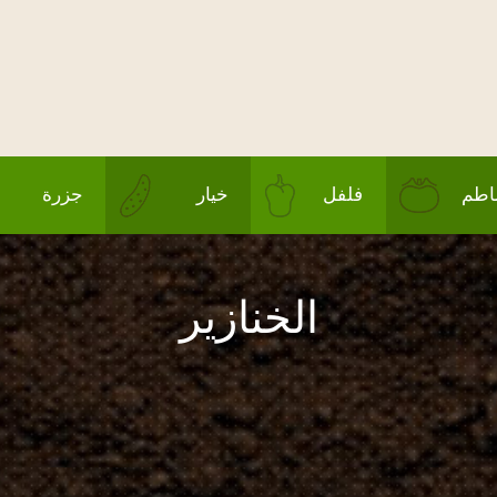
طم
فلفل
خيار
جزرة
الخنازير