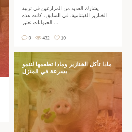
ائم
يشارك العديد من المزارعين في تربية
لى
الخنازير الفيتنامية. في السابق ، كانت هذه
حم
الحيوانات تعتبر ...
زير
حم
0
432
10
زير
،
لذا
إن
ماذا تأكل الخنازير وماذا تطعمها لتنمو
بسرعة في المنزل
بية
زير
مر
ح.
شاء
كة
لية
،
تاج