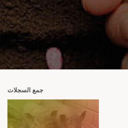
جمع
السجلات
هن
طل