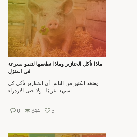
الحيوانية.
سيحت
الم
الصي
إ
المشو
بش
ماذا تأكل الخنازير وماذا تطعمها لتنمو بسرعة
تر
في المنزل
الخنا
للح
يعتقد الكثير من الناس أن الخنازير تأكل كل
شيء تقريبًا ، ولا حتى الازدراء ...
المن
ستسا
0
344
5
التوصي
المف
ح