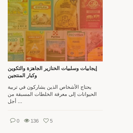
خنا
وتنظ
الم
واخت
خلا
الأع
وأنظ
التغ
ع
إيجابيات وسلبيات الخنازير الجاهزة والتكوين
تنظ
وكبار المنتجين
الع
يحتاج الأشخاص الذين يشاركون في تربية
بش
الحيوانات إلى معرفة الخلطات المسبقة من
صح
أجل ...
وتو
الو
والم
0
136
5
الم