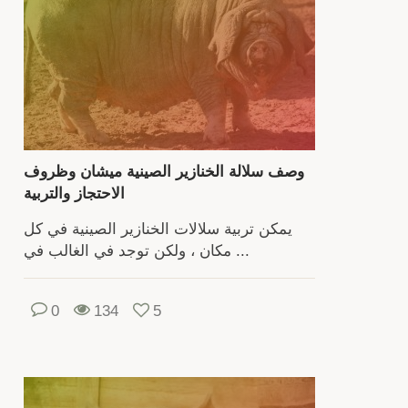
مر
الما
المب
إ
معلوم
محد
ح
وصف سلالة الخنازير الصينية ميشان وظروف
السلا
الاحتجاز والتربية
الأ
إنتا
يمكن تربية سلالات الخنازير الصينية في كل
مكان ، ولكن توجد في الغالب في ...
وخصا
الرع
0
134
5
والتر
وصيا
الث