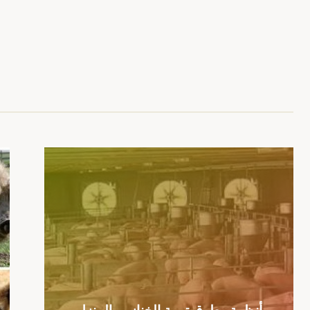
أمر
حق
فاظ