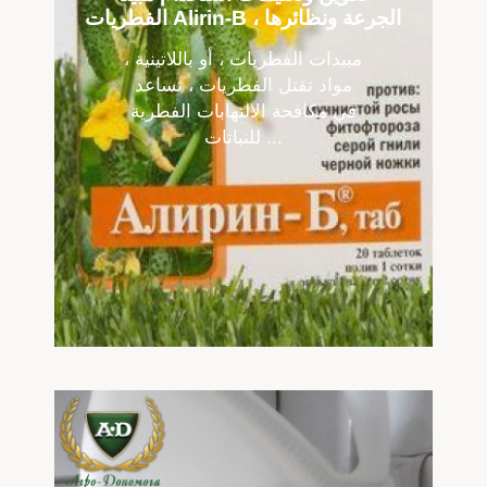
الفطريات Alirin-B ، الجرعة ونظائرها
مبيدات الفطريات ، أو باللاتينية ،
مواد تقتل الفطريات ، تساعد
في مكافحة الالتهابات الفطرية
للنباتات ...