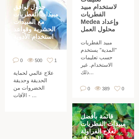
جدول توافق
لاستخدام مبيد
مبيدات الفطريات
الفطريات
مع المبيدات
Medea وإعداد
الحشرية وقواعد
محلول العمل
استخدام الأدوية
مبيد الفطريات
"المدية" يستخدم
حسب تعليمات
0
500
1
الاستخدام. غير
ذلك...
علاج عالمي لحماية
الحديقة وحديقة
الخضروات من
0
389
0
الآفات - ...
قائمة بأفضل
مبيدات الفطريات
لعلاج الفراولة
والفراولة