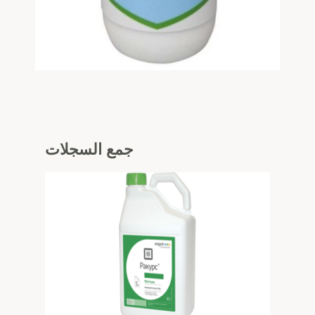
جمع
السجلات