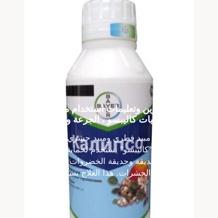
تكوين وتعليمات استخدام مبيد
الفطريات كاليبسو ، الجرعة والنظير
مبيد فطري ومبيد حشري
"كاليبسو" يستخدم لحماية
الحديقة وحديقة الخضروات من
الحشرات. هذا العلاج يساعد ...