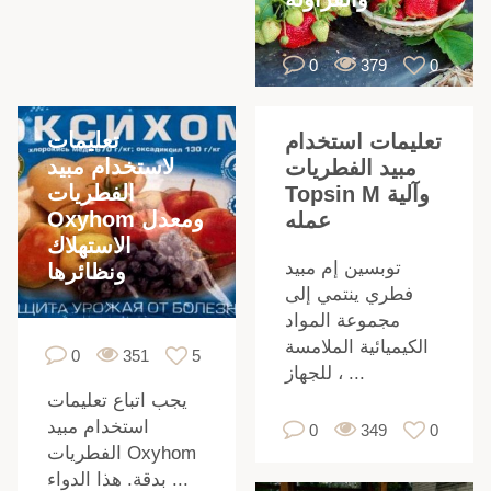
0
379
0
تعليمات
تعليمات استخدام
،
لاستخدام مبيد
مبيد الفطريات
الفطريات
Topsin M وآلية
Oxyhom ومعدل
عمله
،
الاستهلاك
توبسين إم مبيد
ونظائرها
فطري ينتمي إلى
مجموعة المواد
الكيميائية الملامسة
0
351
5
للجهاز ، ...
يجب اتباع تعليمات
ة
استخدام مبيد
0
349
0
الفطريات Oxyhom
بدقة. هذا الدواء ...