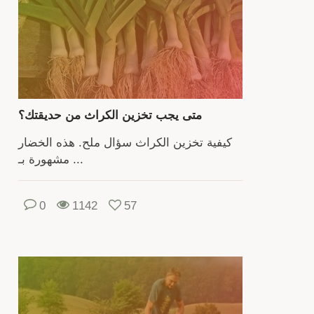
ه
الح
سو
تسع
المصا
متى يجب تخزين الكراث من حديقتك؟
بال
والفائدة.
كيفية تخزين الكراث سؤال ملح. هذه الخضار
مشهورة بـ ...
يحت
العن
ع
0
1142
57
معلوم
تفصي
ع
الأصن
المتو
وكي