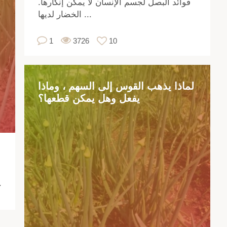
فوائد البصل لجسم الإنسان لا يمكن إنكارها.
صل
الخضار لديها ...
ده
يدة
1
3726
10
لي
ودة
،
تاج
لماذا يذهب القوس إلى السهم ، وماذا
لى
يفعل وهل يمكن قطعها؟
فة
ات
ته
عه
ينه
ديد
يستخدم 
من
رار
رى.
قط