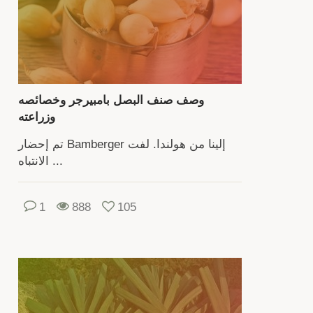
الب
بحصا
العد
عا
الج
وصف صنف البصل بامبيرجر وخصائصه
تح
وزراعته
إ
تم إحضار Bamberger إلينا من هولندا. لفت
معر
الانتباه ...
ميز
زراع
وجم
1
888
105
وتخز
والع
الأس
الأخ
ف