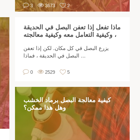
3
3673
2
في
ذه
الة
ماذا تفعل إذا تعفن البصل في الحديقة
ف
، وكيفية التعامل معه وكيفية معالجته
دك
بيح
يزرع البصل في كل مكان. لكن إذا تعفن
ذوق
البصل في الحديقة ، فماذا ...
0
2529
5
وي
وان
لى
ات
كيفية معالجة البصل برماد الخشب
وهل هذا ممكن؟
لية
ن
اف
فرة
فية