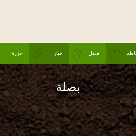
طم
فلفل
خيار
جزرة
بصلة