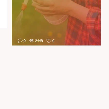
اية
بها
رق
اعة
ئص
ير
0
2448
0
بة.
يتم
ديم
ات
ائح
ول
فية
ير
واد
اعة
كل
يح