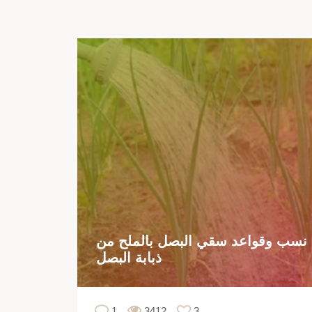
نسب وقواعد سقي البصل بالملح من
ذبابة البصل
1
3412
3