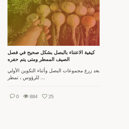
واستخد
الأسم
وس
التربة.
كيفية الاعتناء بالبصل بشكل صحيح في فصل
أمر
الصيف الممطر ومتى يتم حفره
وآف
بعد زرع مجموعات البصل وأثناء التكوين الأولي
مختل
للرؤوس ، تمطر ...
تتج
الخضا
0
884
25
لذ
يك