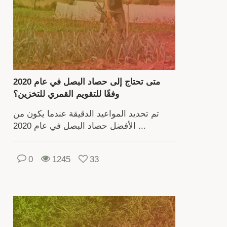
العن
وط
الزر
وخصا
تحض
متى تحتاج إلى حصاد البصل في عام 2020
التر
وفقًا للتقويم القمري للتخزين؟
تق
تم تحديد المواعيد الدقيقة عندما يكون من
التوصي
الأفضل حصاد البصل في عام 2020 ...
والنص
ح
0
1245
33
كي
تحض
م
الزر
بش
صح