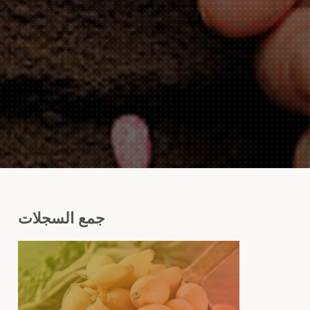
جمع
السجلات
ل
ير