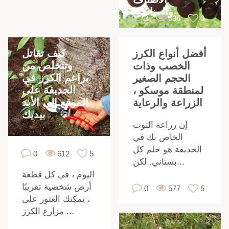
والمناطق
ر
0
636
0
كيف تقاتل
أفضل أنواع الكرز
وتتخلص من
الخصب وذات
براعم الكرز في
الحجم الصغير
الحديقة على
لمنطقة موسكو ،
الموقع إلى الأبد
الزراعة والرعاية
بيديك
إن زراعة التوت
الخاص بك في
الحديقة هو حلم كل
0
612
5
بستاني. لكن...
اليوم ، في كل قطعة
أرض شخصية تقريبًا
0
577
5
، يمكنك العثور على
مزارع الكرز ...