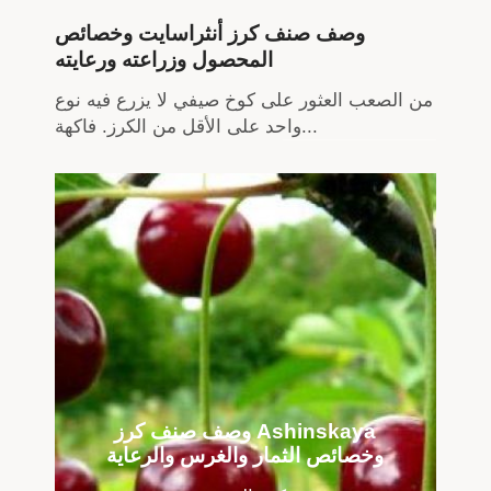
وصف صنف كرز أنثراسايت وخصائص
المحصول وزراعته ورعايته
من الصعب العثور على كوخ صيفي لا يزرع فيه نوع
واحد على الأقل من الكرز. فاكهة...
وصف صنف كرز Ashinskaya
وخصائص الثمار والغرس والرعاية