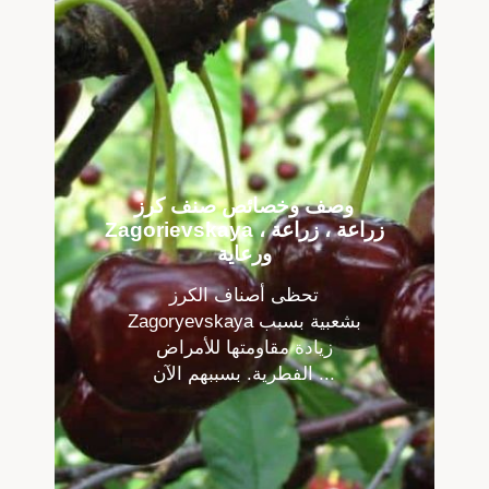
وصف وخصائص صنف كرز
Zagorievskaya ، زراعة ، زراعة
ورعاية
تحظى أصناف الكرز
Zagoryevskaya بشعبية بسبب
زيادة مقاومتها للأمراض
الفطرية. بسببهم الآن ...