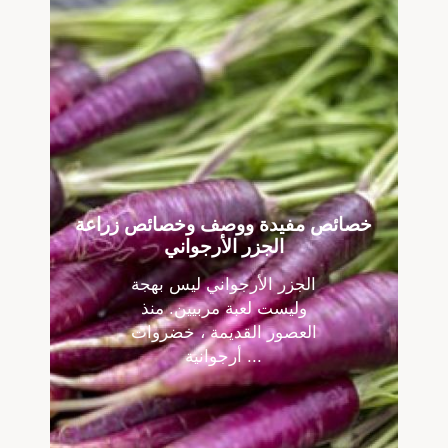
خصائص مفيدة ووصف وخصائص زراعة
الجزر الأرجواني
الجزر الأرجواني ليس بهجة
وليست لعبة مربيين. منذ
العصور القديمة ، خضروات
أرجوانية ...