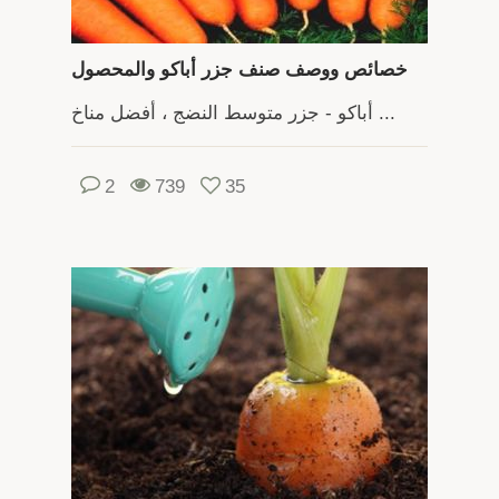
خصائص ووصف صنف جزر أباكو والمحصول
أباكو - جزر متوسط ​​النضج ، أفضل مناخ ...
2
739
35