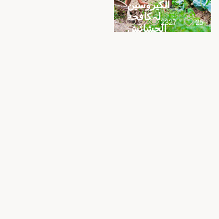
الكيروسين
لمكافحة
1
2327
25
الحشائش
،
،