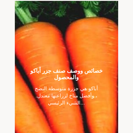
خصائص ووصف صنف جزر أباكو
والمحصول
أباكو هي جزرة متوسطة النضج
، وأفضل مناخ لزراعتها معتدل.
الشيء الرئيسي...