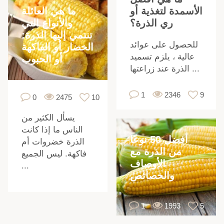
ما هي العائلة
الأسمدة لتغذية أو
والأنواع التي
ري الذرة؟
تنتمي إليها الذرة:
للحصول على عوائد
الخضار أو الفاكهة
ت
عالية ، يلزم تسميد
أو الحبوب
الذرة عند زراعتها ...
1
2346
9
0
2475
10
يسأل الكثير من
الناس ما إذا كانت
أفضل 50 نوعًا
الذرة خضروات أم
من الذرة مع
فاكهة. ليس الجميع
الأوصاف
...
والخصائص
1
1993
5