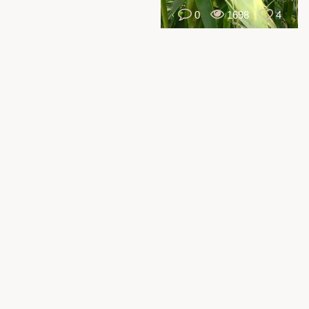
0
1698
4
،