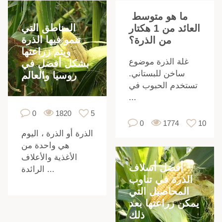
ما هو متوسط ​​
المناطق التي
العائد من 1 هكتار
تنمو فيها الذرة
من الذرة؟
ويتم زراعتها
غلة الذرة موضوع
بشكل أفضل في
ساخن للبستاني.
روسيا والعالم
تستخدم الحبوب في
...
،
0
1820
5
0
1774
10
الذرة أو الذرة ، اليوم
هي واحدة من
الأغذية والأعلاف
أفضل أسلاف
الرائدة ...
ر
الذرة في تناوب
المحاصيل التي
يمكن زراعتها بعد
ذلك