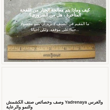
كيف وماذا يتم معالجة الخيار من اللفحة
المتأخرة ، هل من الضروري؟
ما المقيم في الصيف لا يريد أن ينمو محصولًا
جيدًا على موقعه. ولكن احيانا...
وصف وخصائص صنف الكشمش Yadrenaya والغرس
والنمو والرعاية