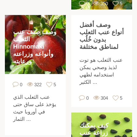
0
350
5
وصف أفضل
وصف صنف عنب
أنواع عنب الثعلب
الثعلب
بدون خُلُب
Hinnomaki
لمناطق مختلفة
وأنواعه وزراعته
عنب الثعلب هو توت
ورعايته
ر
لذيذ وصحي يمكن
استخدامه لطهي
الكثير ...
0
322
5
،
عنب الثعلب الذي
0
304
5
يؤخذ على ساق حتى
في أوروبا حيث
الثمار ...
كيف يمكنك
زراعة عنب