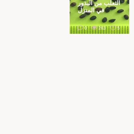
الثعلب من البذور
في المنزل
0
263
5