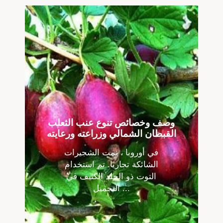
وصف وخصائص تنوع عنب الثعلب
القبطان الشمالي وزراعته ورعايته
في أوروبا ، نمت الشجيرات
الشائكة تجاريًا. تم استخدام
التوت ذو الجلد الكثيف في
التجميل ...