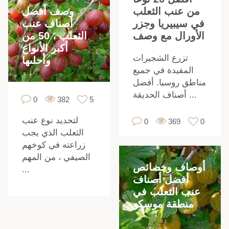
وصف أفضل
من عنب الثعلب
أصناف عنب
في سيبيريا وجزر
الثعلب ، 50 من
الأورال مع وصف
أكبر الأنواع
تزرع الشجيرات
وأحلىها
المفيدة في جميع
مناطق روسيا. أفضل
أصناف الحديقة ...
0
382
5
لتحديد نوع عنب
0
369
0
.
الثعلب الذي يجب
زراعته في كوخهم
الصيفي ، من المهم
أوصاف وخصائص
أ
...
أفضل أصناف
عنب الثعلب في
منطقة موسكو