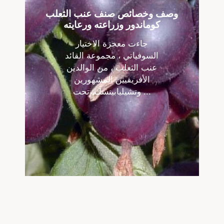
وصف وخصائص صنف عنب الثعلب
كوماندور وزراعته ورعايته
جاءت معجزة الاختيار
السوفياتي ، مجموعة القائد
عنب الثعلب ، من الوالدين
الأفريقيين المشهورين
وتشيليابينسك. تحت ...