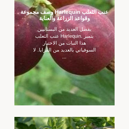
وصف مجموعة Harlequin عنب الثعلب
وقواعد الزراعة والعناية
يفضل العديد من البستانيين
عنب الثعلب Harlequin. يتميز
هذا النبات من الاختيار
السوفياتي بالعديد من المزايا. لا
...