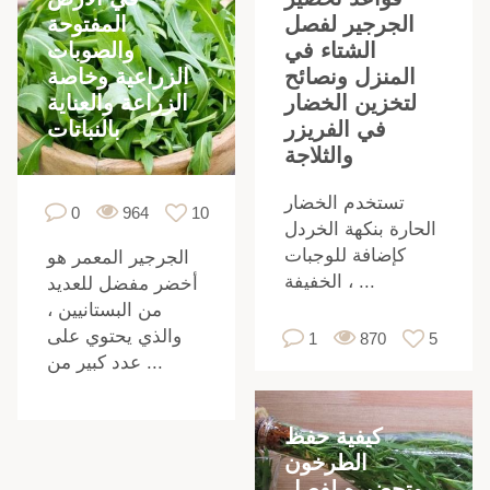
المفتوحة
الجرجير لفصل
والصوبات
الشتاء في
الزراعية وخاصة
المنزل ونصائح
الزراعة والعناية
لتخزين الخضار
بالنباتات
في الفريزر
والثلاجة
تستخدم الخضار
0
964
10
الحارة بنكهة الخردل
كإضافة للوجبات
الجرجير المعمر هو
الخفيفة ، ...
أخضر مفضل للعديد
من البستانيين ،
والذي يحتوي على
1
870
5
عدد كبير من ...
كيفية حفظ
الطرخون
وتحضيره لفصل