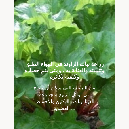
زراعة نبات الراوند في الهواء الطلق
وتنميته والعناية به ، ومتى يتم حصاده
وكيفية تكاثره
من النباتات التي يمكن أن تبتهج
في أوائل الربيع بمجموعة
الفيتامينات والبكتين والأحماض
العضوية ...