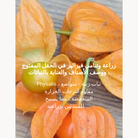
زراعة وتنامي فيزاليز في الحقل المفتوح
، ووصف الأصناف والعناية بالنباتات
Physalis نبات زينة - متواضع ،
مقاوم لدرجات الحرارة
المنخفضة ، مما يسمح
للمبتدئين بزراعته ...