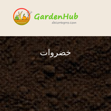
خضروات