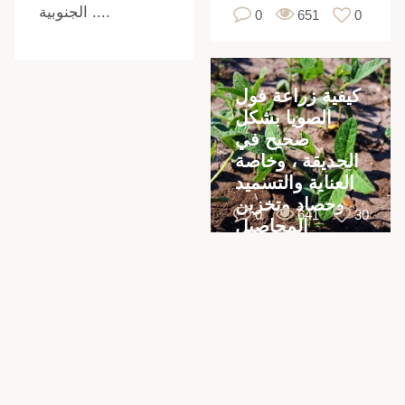
الجنوبية ....
0
651
0
كيفية زراعة فول
الصويا بشكل
صحيح في
الحديقة ، وخاصة
العناية والتسميد
وحصاد وتخزين
،
0
641
30
المحاصيل
،
،