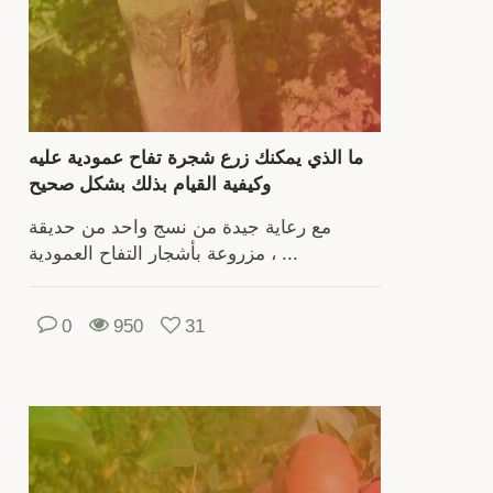
الت
إ
أشج
العا
المزه
بحل
ما الذي يمكنك زرع شجرة تفاح عمودية عليه
نه
وكيفية القيام بذلك بشكل صحيح
المو
مع رعاية جيدة من نسج واحد من حديقة
مزروعة بأشجار التفاح العمودية ، ...
تتش
الث
ا
0
950
31
تس
التف
تحت
ع
الع