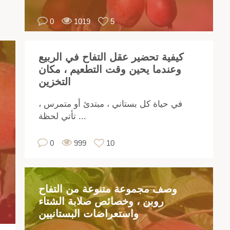
ات
0
1019
5
دة.
نك
أن
كيفية تحضير عقل التفاح في الربيع
كل
وعندما يحين وقت التطعيم ، مكان
كهة
التخزين
يس
قط
في حياة كل بستاني ، مبتدئ أو متمرس ،
تأتي لحظة ...
بل
0
999
10
رع
رة
هة
وصف مجموعة متنوعة من التفاح
لى
روبن ، وخصائص صلابة الشتاء
عك
واستعراضات البستانيين
،
تاج