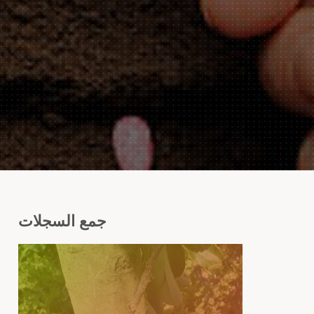
جمع
السجلات
تن
شج