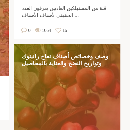
فاح
قلة من المستهلكين العاديين يعرفون العدد
لى
الحقيقي لأصناف الأصناف ...
ار
ئلة
0
1054
15
رة.
ول
اية
سم
وصف وخصائص أصناف تفاح رانيتوك
،
وتواريخ النضج والعناية بالمحاصيل
كل
مار
لتي
مى
اح.
وي
لى
ديد
من