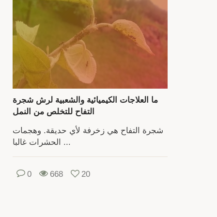
ال
ومذ
وح
الثمرة.
هن
ع
ما العلاجات الكيميائية والشعبية لرش شجرة
طر
التفاح للتخلص من النمل
لتك
شجرة التفاح هي زخرفة لأي حديقة. وهجمات
شج
الحشرات غالبا ...
التف
يحت
العن
0
668
20
ع
م
تص
بالتف