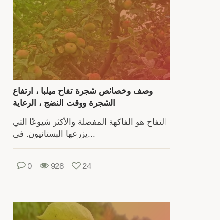
إ
التع
ع
قا
الأصن
يخت
وصف وخصائص شجرة تفاح ميلبا ، ارتفاع
ن
الشجرة ووقت النضج ، الرعاية
ح
التفاح هو الفاكهة المفضلة والأكثر شيوعًا التي
الن
يزرعها البستانيون. في...
وخصا
0
928
24
الج
وال
ومقاو