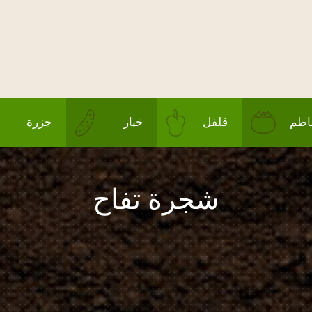
طم
فلفل
خيار
جزرة
شجرة تفاح