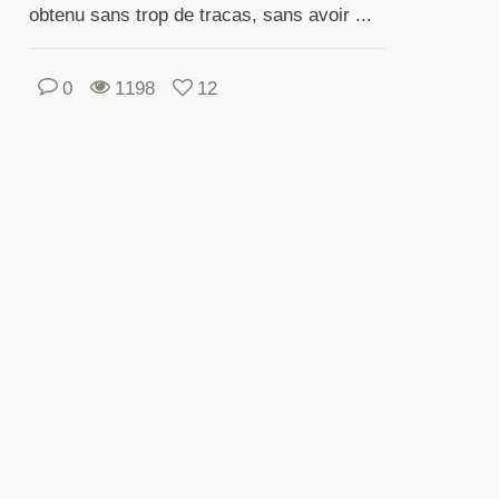
obtenu sans trop de tracas, sans avoir ...
oissance,
0
1198
12
sistance
x
cteurs
favorables.
ant
ntation,
aines
nt
éparées
lectionnées.