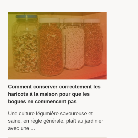
ût
t.
ns
brique,
us
ouverez
e
Comment conserver correctement les
scription
haricots à la maison pour que les
s
bogues ne commencent pas
riétés
Une culture légumière savoureuse et
pulaires
saine, en règle générale, plaît au jardinier
avec une ...
ricots.
rs