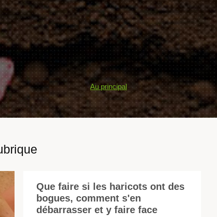
Au principal
ubrique
Que faire si les haricots ont des
bogues, comment s'en
Le
débarrasser et y faire face
har