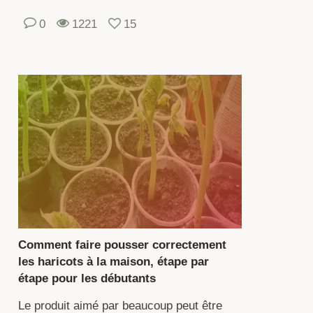
0
1221
15
oix
une
pèce,
nez
mpte
ment
turation
s
its,
Comment faire pousser correctement
ndement,
les haricots à la maison, étape par
s
étape pour les débutants
ractéristiques
Le produit aimé par beaucoup peut être