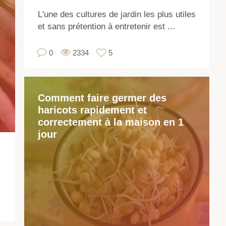
so
L'une des cultures de jardin les plus utiles
un
et sans prétention à entretenir est ...
lé
de
0
2334
5
la
fam
de
lé
Comment faire germer des
haricots rapidement et
Il
correctement à la maison en 1
exi
jour
un
gr
var
de
var
qui
dif
no