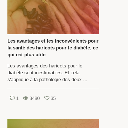
nt
gume
ille
Les avantages et les inconvénients pour
s
la santé des haricots pour le diabète, ce
gumineuses.
qui est plus utile
Les avantages des haricots pour le
ste
diabète sont inestimables. Et cela
e
s'applique à la pathologie des deux ...
ande
iété
1
3480
35
iétés
fèrent
n