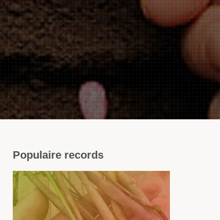
Populaire
records
s
icots