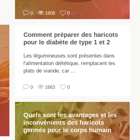
se
0
1808
0
pa
l'
de
Comment préparer des haricots
la
pour le diabète de type 1 et 2
pl
(va
Les légumineuses sont présentes dans
bu
l'alimentation diététique, remplacent les
ou
plats de viande, car ...
gr
ma
0
1663
0
ég
pa
la
Quels sont les avantages et les
cou
inconvénients des haricots
la
germés pour le corps humain
fo
et