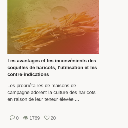
ulement
r
apparence
ante
riété
isson
Les avantages et les inconvénients des
coquilles de haricots, l'utilisation et les
impante),
contre-indications
is
alement
Les propriétaires de maisons de
r
campagne adorent la culture des haricots
en raison de leur teneur élevée ...
leur,
0
1769
20
rme