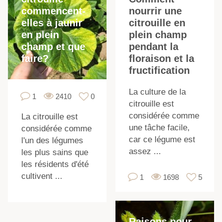
commencent-
nourrir une
elles à jaunir
citrouille en
c
en plein
plein champ
champ et que
pendant la
faire?
floraison et la
fructification
La culture de la
1
2410
0
citrouille est
l
considérée comme
La citrouille est
une tâche facile,
considérée comme
I
car ce légume est
l'un des légumes
assez ...
les plus sains que
les résidents d'été
cultivent ...
1
1698
5
l
Raisons pour