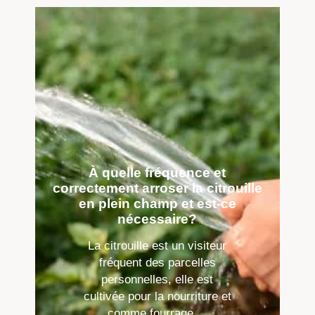
À quelle fréquence et
correctement arroser la citrouille
en plein champ et est-ce
nécessaire?
La citrouille est un visiteur
fréquent des parcelles
personnelles, elle est
cultivée pour la nourriture et
comme fourrage ...