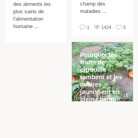
champ des
des aliments les
maladies ...
plus sains de
l'alimentation
humaine ...
1
1424
5
Pourquoi les
fruits de
citrouille
f
tombent et les
ovaires
jaunissent en
0
1398
15
plein champ
dans le jardin
t