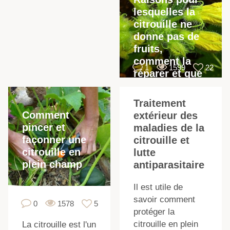
lesquelles la
citrouille ne
donne pas de
fruits,
comment la
1
1599
22
réparer et que
faire
Traitement
Comment
extérieur des
pincer et
maladies de la
façonner une
citrouille et
citrouille en
lutte
plein champ
antiparasitaire
Il est utile de
savoir comment
0
1578
5
protéger la
citrouille en plein
La citrouille est l'un