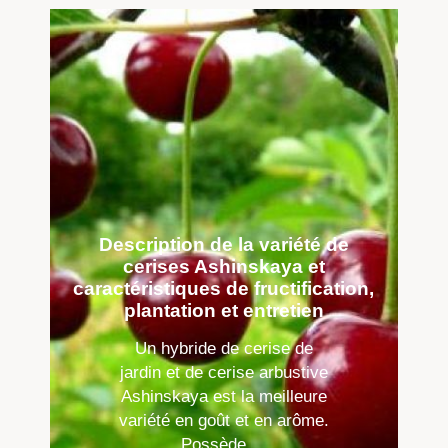
Description de la variété de
cerises Ashinskaya et
caractéristiques de fructification,
plantation et entretien
Un hybride de cerise de
jardin et de cerise arbustive
Ashinskaya est la meilleure
variété en goût et en arôme.
Possède ...