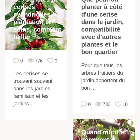
cerises
planter à côté
cylindriques,
d'une cerise
plantation et
dans le jardin,
soins, comment
compatibilité
tailler
avec d'autres
plantes et le
f
bon quartier
0
776
0
Pour que tous les
arbres fruitiers du
Les cerises se
jardin apportent du
trouvent souvent
bon ...
dans les jardins
familiaux et les
jardins ...
0
732
10
Quand mûrit et
comment