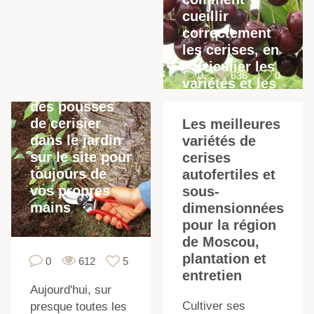
cueillir
correctement
les cerises, en
Comment se
particulier les
battre et se
0
636
0
variétés et les
débarrasser
régions
des pousses
de cerisier
Les meilleures
dans le jardin
variétés de
sur le site pour
cerises
toujours de
autofertiles et
vos propres
sous-
mains
dimensionnées
pour la région
de Moscou,
plantation et
0
612
5
entretien
Aujourd'hui, sur
Cultiver ses
presque toutes les