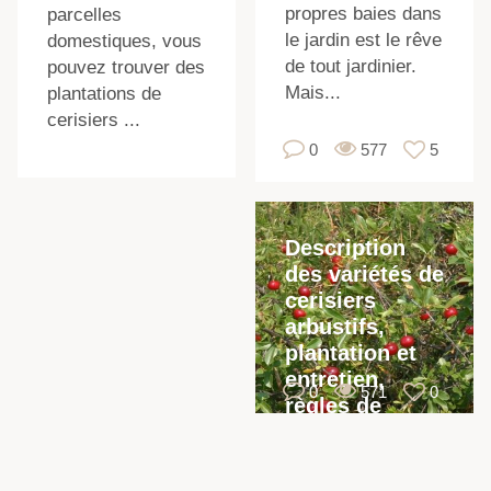
propres baies dans
parcelles
le jardin est le rêve
domestiques, vous
de tout jardinier.
pouvez trouver des
Mais...
plantations de
cerisiers ...
0
577
5
Description
des variétés de
cerisiers
arbustifs,
plantation et
entretien,
0
571
0
règles de
culture