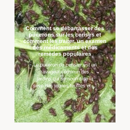
Comment se débarrasser des
pucerons sur les cerises et
comment les traiter, un examen
des médicaments et des
remèdes populaires
Le puceron du cerisier est un
ravageur commun des
jardins qui se nourrit de la
sève des jeunes feuilles et ...