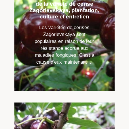
de la variété de cerise
Zagorievskaya, plantation,
culture et entretien
Les variétés de cerises
Zagorievskaya sont
populaires en raison de leur
résistance accrue aux
maladies fongiques. C'est à
cause d'eux maintenant ...