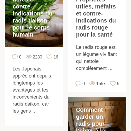
contre-
utiles, méfaits
indications du
et contre-
radis daikon
indications du
pour le corps
radis rouge
humain
pour la santé
Le radis rouge est
un légume vivifiant
0
2280
16
qui nettoie
complètement ...
Les Japonais
apprécient depuis
longtemps les
0
1557
5
avantages et les
inconvénients du
radis daikon, car
Comment
les gens ...
garder un
radis pour
l'hiver à la