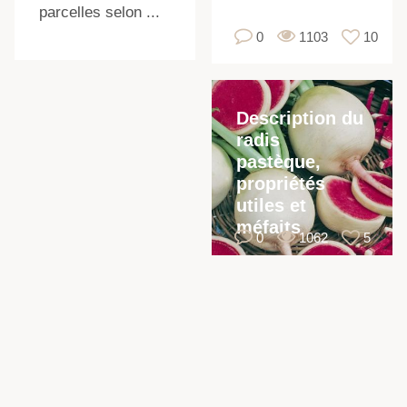
parcelles selon ...
0
1103
10
Description du
radis
pastèque,
propriétés
utiles et
méfaits
0
1062
5