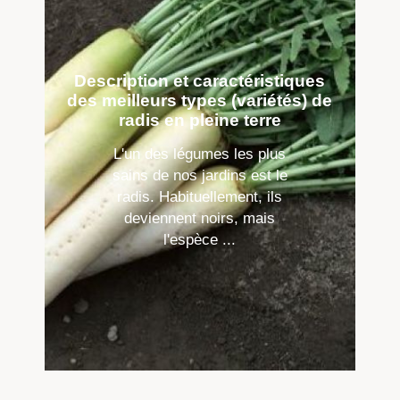
Description et caractéristiques
des meilleurs types (variétés) de
radis en pleine terre
L'un des légumes les plus
sains de nos jardins est le
radis. Habituellement, ils
deviennent noirs, mais
l'espèce ...