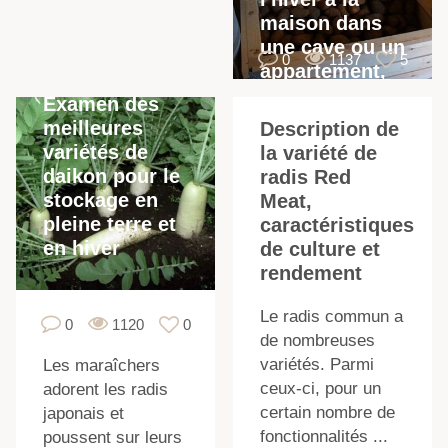
maison dans
une cave ou un
0
1137
5
appartement,
est-il possible
Examen des
de congeler
meilleures
Description de
variétés de
la variété de
daikon pour le
radis Red
stockage en
Meat,
pleine terre et
caractéristiques
en hiver
de culture et
t
rendement
Le radis commun a
0
1120
0
de nombreuses
variétés. Parmi
Les maraîchers
ceux-ci, pour un
adorent les radis
certain nombre de
japonais et
fonctionnalités ...
poussent sur leurs