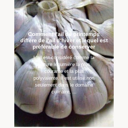
Comment l'ail de printemps
diffère de l'ail d'hiver et lequel est
préférable de conserver
L'ail est considéré comme la
culture légumière la plus
courante et la plus
polyvalente. Il est utilisé non
seulement dans le domaine
culinaire, ...