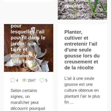
récolte?
3
2961
19
Les raisons
pour
lesquelles l'ail
Planter,
pourrit dans le
cultiver et
jardin: que
entretenir l'ail
faire et
d'une seule
comment y
gousse lors du
i
faire face?
creusement et
de la récolte
L'ail à une seule
4
2847
5
gousse est une
culture obtenue en
Selon certains
plantant l'air le plus
signes, un
fin ...
maraîcher peut
découvrir pourquoi