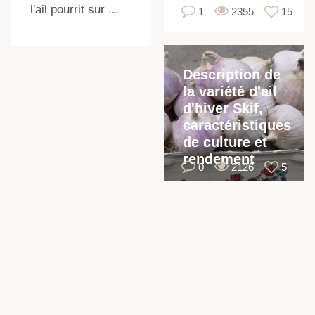
l'ail pourrit sur ...
1
2355
15
Description de
la variété d'ail
d'hiver Skif,
caractéristiques
de culture et
rendement
0
2126
5