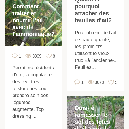
Comment
pourquoi
L
traiter et
attacher des
f
nourrir l'ail
feuilles d'ail?
avec de
Pour obtenir de l'ail
l'ammoniaque?
de haute qualité,
les jardiniers
utilisent le vieux
1
3909
8
truc «à l'ancienne».
Feuilles...
Parmi les résidents
d'été, la popularité
l
des recettes
1
3079
5
folkloriques pour
prendre soin des
légumes
Dois-je
augmente. Top
ramasser le
dressing ...
sol des têtes
d'ail avant la