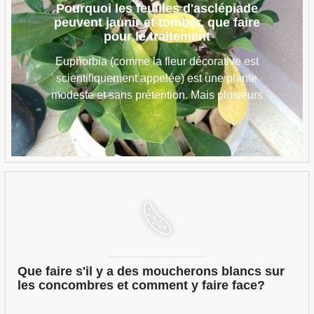
Pourquoi les feuilles d'asclépiade
peuvent jaunir et tomber, que faire
pour le traitement
Euphorbia (comme la fleur décorative est
scientifiquement appelée) est une plante
modeste et sans prétention. Mais plusieurs
...
Que faire s'il y a des moucherons blancs sur
les concombres et comment y faire face?