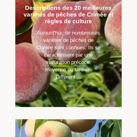
Descriptions des 20 meilleures
variétés de pêches de Crimée et
règles de culture
Aujourd'hui, de nombreuses
variétés de pêches de
Crimée sont connues. Ils se
caractérisent par une
maturation précoce,
moyenne ou tardive.
Différent ...