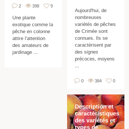
2
398
9
Aujourd'hui, de
nombreuses
Une plante
variétés de pêches
exotique comme la
de Crimée sont
pêche en colonne
connues. Ils se
attire l'attention
caractérisent par
des amateurs de
des signes
jardinage ...
précoces, moyens
...
0
384
0
Description et
caractéristiques
des variétés et
types de