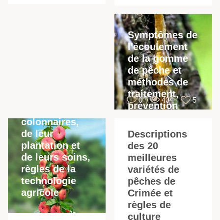
Symptômes de
l'écoulement
de la gomme
de pêche et
méthodes de
Description
traitement,
des variétés de
0
434
5
prévention
pêches
colonnaires,
de leur
Descriptions
plantation et
des 20
de leurs soins,
meilleures
règles de la
variétés de
technologie
pêches de
agricole
Crimée et
règles de
culture