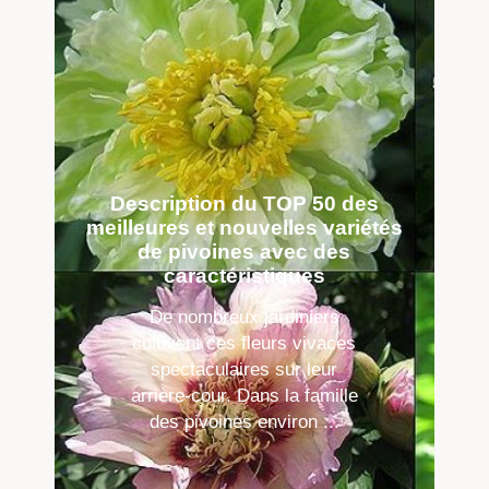
Description du TOP 50 des
meilleures et nouvelles variétés
de pivoines avec des
caractéristiques
De nombreux jardiniers
cultivent ces fleurs vivaces
spectaculaires sur leur
arrière-cour. Dans la famille
des pivoines environ ...