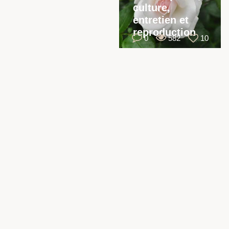
culture,
entretien et
reproduction
0
582
10