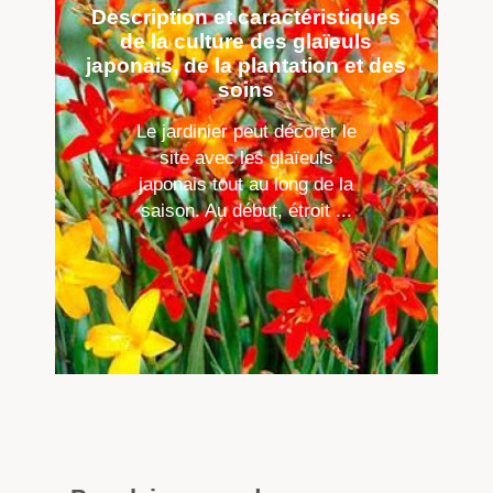
Description et caractéristiques
de la culture des glaïeuls
japonais, de la plantation et des
soins
Le jardinier peut décorer le
site avec les glaïeuls
japonais tout au long de la
saison. Au début, étroit ...