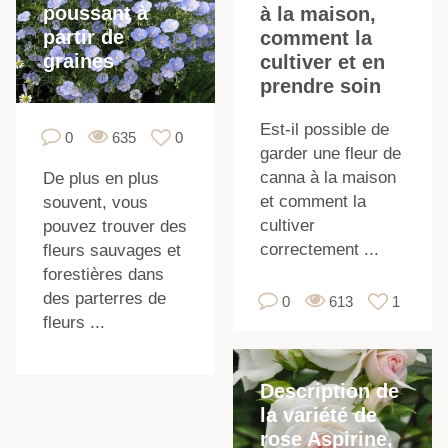
poussant à
à la maison,
partir de
comment la
graines
cultiver et en
prendre soin
Est-il possible de
0
635
0
garder une fleur de
canna à la maison
De plus en plus
et comment la
souvent, vous
cultiver
pouvez trouver des
correctement ...
fleurs sauvages et
forestières dans
i
des parterres de
0
613
1
fleurs ...
Description de
la variété de
rose Aspirine,