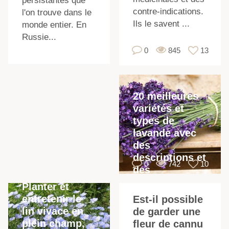
persistantes que
contre-indications.
l'on trouve dans le
Ils le savent ...
monde entier. En
Russie...
0
845
13
20 meilleures
variétés et
types de
lavande avec
des
descriptions et
0
742
10
des
caractéristiques
Planter et
entretenir le
Est-il possible
lin vivace en
de garder une
plein champ,
fleur de cannu