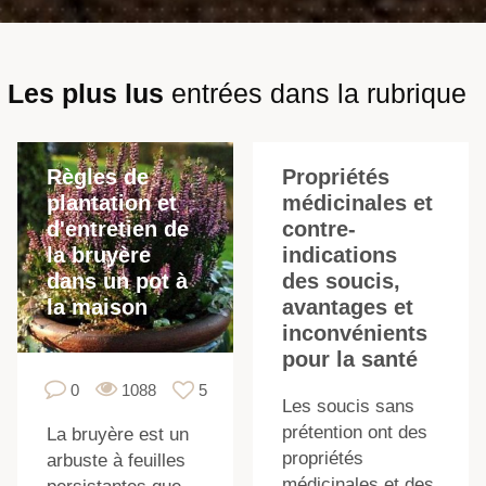
Les plus lus
entrées dans la rubrique
Règles de
Propriétés
plantation et
médicinales et
d'entretien de
contre-
la bruyère
indications
dans un pot à
des soucis,
la maison
avantages et
inconvénients
pour la santé
0
1088
5
Les soucis sans
prétention ont des
La bruyère est un
I
propriétés
arbuste à feuilles
médicinales et des