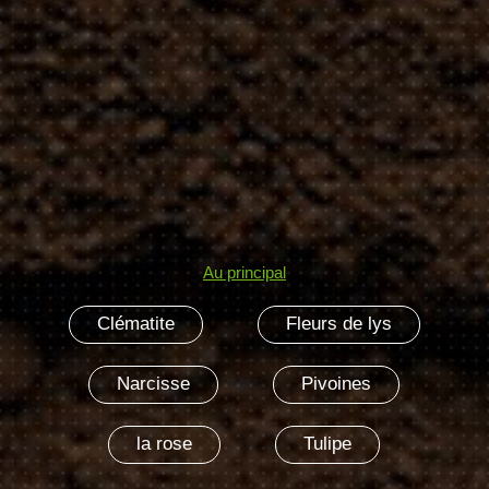
Au principal
Clématite
Fleurs de lys
Narcisse
Pivoines
la rose
Tulipe