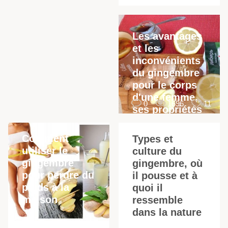
Les avantages
et les
inconvénients
I
du gingembre
pour le corps
d'une femme,
0
1696
11
ses propriétés
médicinales et
ses contre-
Comment
Types et
indications
utiliser le
culture du
gingembre
gingembre, où
pour perdre du
il pousse et à
poids à la
quoi il
maison
ressemble
dans la nature