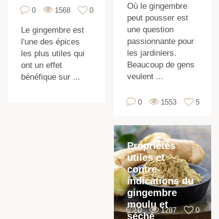
Où le gingembre
0
1568
0
t
peut pousser est
une question
Le gingembre est
passionnante pour
l'une des épices
les jardiniers.
les plus utiles qui
Beaucoup de gens
ont un effet
veulent ...
bénéfique sur ...
0
1553
5
Propriétés
utiles et
contre-
indications du
gingembre
moulu et
0
1287
0
séché