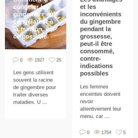
congeler le
et les
gingembre au
inconvénients
congélateur à
du gingembre
la maison, est-
pendant la
ce possible
grossesse,
peut-il être
consommé,
contre-
0
1927
25
indications
Les gens utilisent
possibles
souvent la racine
Les femmes
de gingembre pour
enceintes doivent
traiter diverses
revoir
maladies. U ...
attentivement leur
menu, car ...
0
1754
5