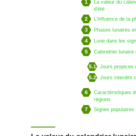
1
La valeur du calend
d'été
2
L'influence de la p
3
Phases lunaires en
4
Lune dans les sign
5
Calendrier lunaire 
5.1
Jours propices 
5.2
Jours interdits 
6
Caractéristiques du
régions
7
Signes populaires d