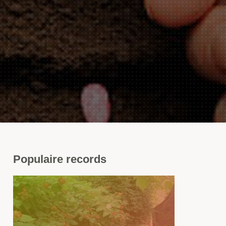
Populaire
records
amboise