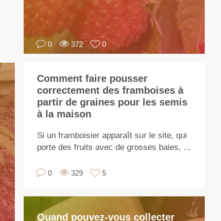
var
dif
en
0
372
0
te
de
ma
Comment faire pousser
de
correctement des framboises à
co
partir de graines pour les semis
et
à la maison
de
fo
Si un framboisier apparaît sur le site, qui
de
porte des fruits avec de grosses baies, ...
bai
Lo
0
329
5
du
ch
d'
Quand pouvez-vous collecter
var