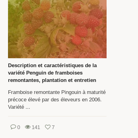
iétés
fèrent
rmes
turation,
uleur
Description et caractéristiques de la
variété Penguin de framboises
remontantes, plantation et entretien
rme
s
Framboise remontante Pingouin à maturité
es.
précoce élevé par des éleveurs en 2006.
rs
Variété ...
oix
0
141
7
une
iété,