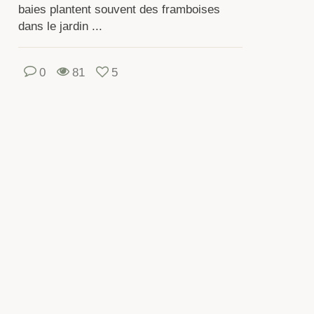
baies plantent souvent des framboises
rnissent
dans le jardin ...
e
cription
aillée
0
81
5
s
pes
ture
res
urants.
ur
e
ante
veloppe