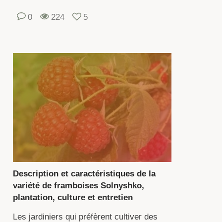
ies
0
224
5
ès
sistante
cheresse,
l
x
ladies.
e
Description et caractéristiques de la
mprend
variété de framboises Solnyshko,
s
plantation, culture et entretien
icles
Les jardiniers qui préfèrent cultiver des