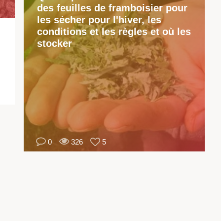
des feuilles de framboisier pour
le
les sécher pour l'hiver, les
co
conditions et les règles et où les
cl
stocker
de
la
ré
so
pr
en
co
Il
0
326
5
es
pr
de
ch
un
cu
de