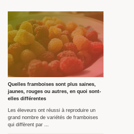
s
nditions
imatiques
gion
nt
ises
mpte.
Quelles framboises sont plus saines,
t
jaunes, rouges ou autres, en quoi sont-
éférable
elles différentes
Les éleveurs ont réussi à reproduire un
oisir
grand nombre de variétés de framboises
e
qui diffèrent par ...
lture