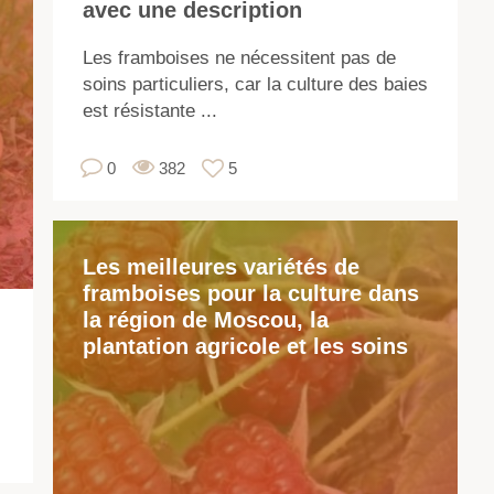
avec une description
app
à
Les framboises ne nécessitent pas de
la
soins particuliers, car la culture des baies
fam
est résistante ...
Pin
L'
0
382
5
est
ba
dr
Les meilleures variétés de
de
framboises pour la culture dans
ép
la région de Moscou, la
se
plantation agricole et les soins
fo
su
les
br
De
no