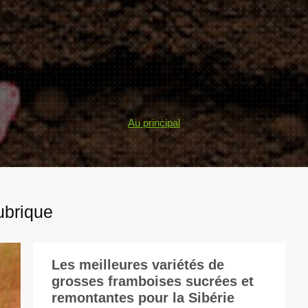
Au principal
ubrique
Les meilleures variétés de
grosses framboises sucrées et
La
remontantes pour la Sibérie
fr