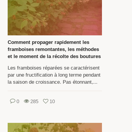
artient
ille
k.
arbuste
Comment propager rapidement les
framboises remontantes, les méthodes
s,
et le moment de la récolte des boutures
essé,
Les framboises réparées se caractérisent
s
par une fructification à long terme pendant
ines
la saison de croissance. Pas étonnant,...
rment
r
0
285
10
anches.
mbreuses