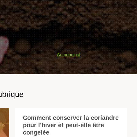
Au principal
ubrique
Comment conserver la coriandre
pour l'hiver et peut-elle être
La
congelée
co