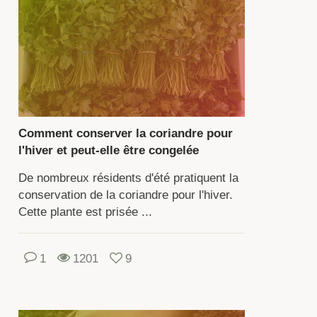
uvez
us
iliariser
ec
cription
Comment conserver la coriandre pour
l'hiver et peut-elle être congelée
priétés
les
De nombreux résidents d'été pratiquent la
conservation de la coriandre pour l'hiver.
erbe
Cette plante est prisée ...
r
1
1201
9
ges
n-
e.