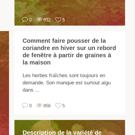
po
vo
0
932
5
fam
av
la
Comment faire pousser de la
des
coriandre en hiver sur un rebord
et
de fenêtre à partir de graines à
les
la maison
pro
uti
Les herbes fraîches sont toujours en
de
demande. Son manque est surtout aigu
l'h
dans ...
su
les
0
856
5
pa
de
l'e
Description de la variété de
têt