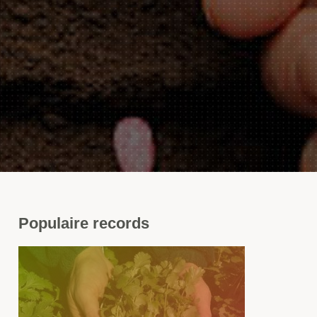
Populaire
records
riandre