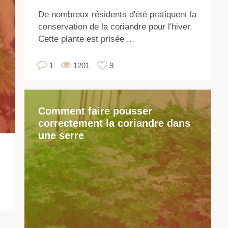
(co
De nombreux résidents d'été pratiquent la
est
conservation de la coriandre pour l'hiver.
un
Cette plante est prisée ...
pl
he
1
1201
9
an
co
do
Comment faire pousser
les
correctement la coriandre dans
feu
une serre
et
les
gr
so
uti
en
cui
Vo