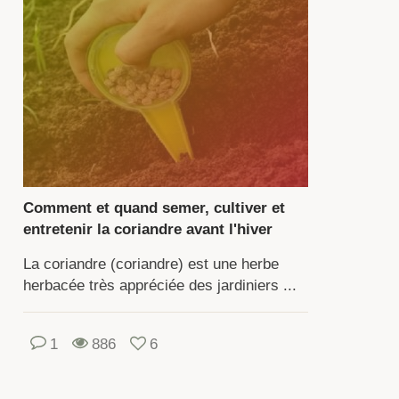
tiver
riandre
ns
re
gion
st
Comment et quand semer, cultiver et
s
entretenir la coriandre avant l'hiver
icile.
ssentiel
La coriandre (coriandre) est une herbe
herbacée très appréciée des jardiniers ...
oir
1
886
6
el
pe