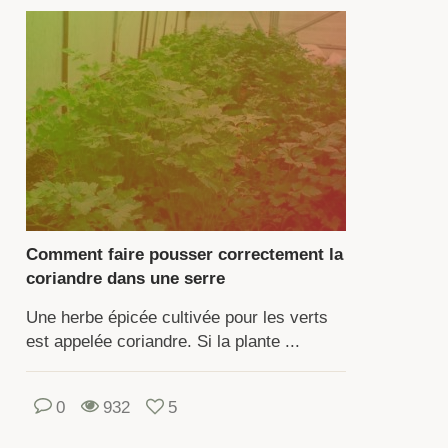
ante
me
mment
éparer
ur
Comment faire pousser correctement la
ntation.
coriandre dans une serre
Une herbe épicée cultivée pour les verts
incipale
est appelée coriandre. Si la plante ...
thode
antation
0
932
5
t
r