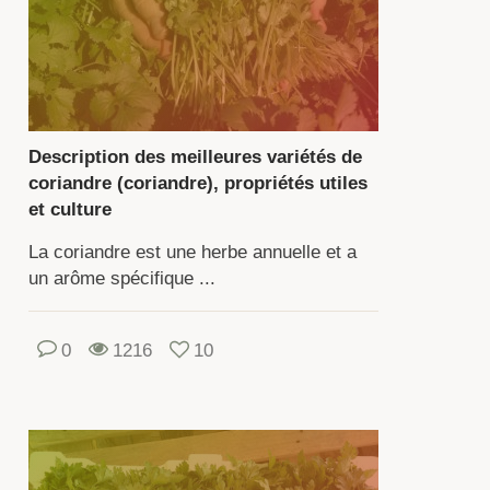
riandre)
e
ante
rbacée
nuelle
Description des meilleures variétés de
mmune
coriandre (coriandre), propriétés utiles
nt
et culture
La coriandre est une herbe annuelle et a
illes
un arôme spécifique ...
aines
0
1216
10
nt
lisées
sine.
us