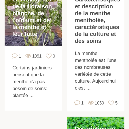
de la floraison
et description
blanche, de
de la menthe
l'oïdium et de
mentholée,
la menthe et
caractéristiques
leur lutte
de la culture et
des soins
La menthe
1
1091
0
mentholée est l'une
des nombreuses
Certains jardiniers
variétés de cette
pensent que la
d
culture. Aujourd'hui
menthe n'a pas
c'est ...
besoin de soins:
s
plantée ...
1
1050
5
Description de