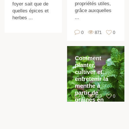
propriétés utiles,
foyer sait que de
grâce auxquelles
quelles épices et
...
herbes ...
0
871
0
u
Comment
planter,
cultiver et
entretenir la
menthe à
partir de
0
823
0
graines en
plein champ
dans le pays