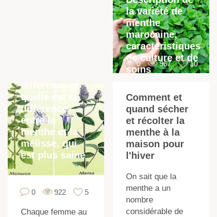
la variété de
menthe
marocaine,
caractéristiques
de culture et de
0
967
10
soins
Quelle est la
différence et
quelle est la
Comment et
différence
quand sécher
entre la
et récolter la
menthe et la
menthe à la
mélisse, qui
maison pour
est plus saine
l'hiver
On sait que la
menthe a un
0
922
5
nombre
considérable de
Chaque femme au