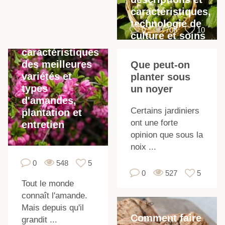
caractéristiques,
technologie de
0
706
10
culture et soins
Description et
caractéristiques
des meilleures
Que peut-on
variétés et
planter sous
types
un noyer
l
d'amandes,
Certains jardiniers
plantation et
ont une forte
entretien
opinion que sous la
noix ...
0
548
5
0
527
5
Tout le monde
connaît l'amande.
Mais depuis qu'il
Comment faire
grandit ...