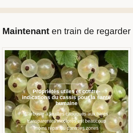
Maintenant
en train de regarder
Propriétés utiles et contre-
indications du cassis pour la santé
humaine
L'arbuste à feuilles caduques aux baies
transparentes incolores est beaucoup
moins répandu dans les zones