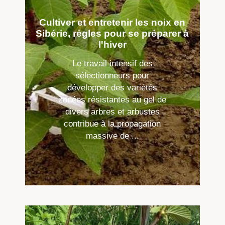
Cultiver et entretenir les noix en
Sibérie, règles pour se préparer à
l'hiver
Le travail intensif des
sélectionneurs pour
développer des variétés
zonées résistantes au gel de
divers arbres et arbustes
contribue à la propagation
massive de ...