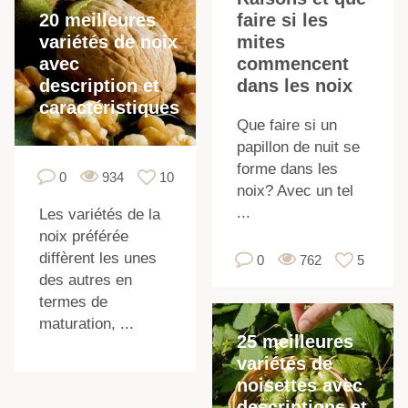
20 meilleures
faire si les
variétés de noix
mites
avec
commencent
description et
dans les noix
caractéristiques
Que faire si un
papillon de nuit se
forme dans les
0
934
10
noix? Avec un tel
...
Les variétés de la
noix préférée
diffèrent les unes
0
762
5
des autres en
termes de
maturation, ...
25 meilleures
s
variétés de
noisettes avec
descriptions et