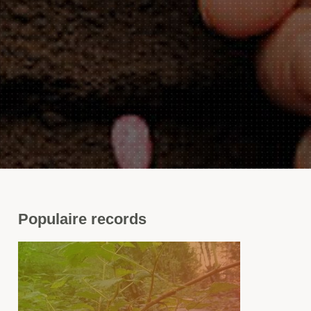
Populaire
records
s
sins