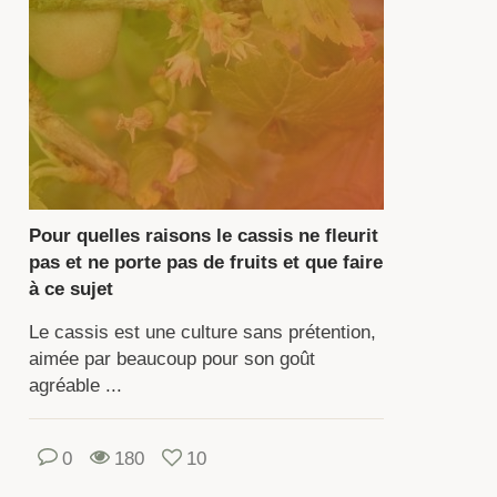
lle
veur
s
es.
s
Pour quelles raisons le cassis ne fleurit
its
pas et ne porte pas de fruits et que faire
ntiennent
à ce sujet
mbreux
Le cassis est une culture sans prétention,
go-
aimée par beaucoup pour son goût
éments
agréable ...
les
ur
0
180
10
rps