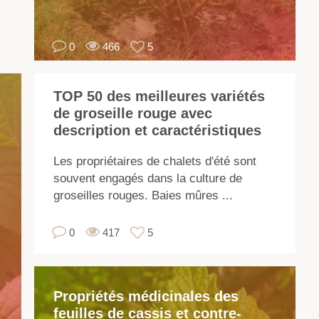
de
tai
0
466
5
et
de
sa
TOP 50 des meilleures variétés
de
de groseille rouge avec
bai
description et caractéristiques
Le
fru
Les propriétaires de chalets d'été sont
co
souvent engagés dans la culture de
de
groseilles rouges. Baies mûres ...
no
oli
0
417
5
él
uti
po
Propriétés médicinales des
le
feuilles de cassis et contre-
co