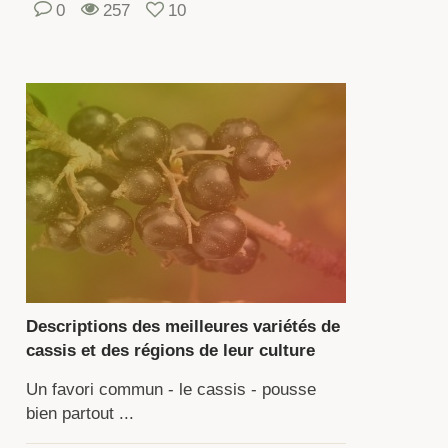
0
257
10
crées,
us
vez
ivre
s
gles
antation,
entretien
olte.
Descriptions des meilleures variétés de
cassis et des régions de leur culture
portant
Un favori commun - le cassis - pousse
bien partout ...
isir
s