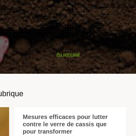
Au principal
ubrique
Mesures efficaces pour lutter
contre le verre de cassis que
Le
pour transformer
rai