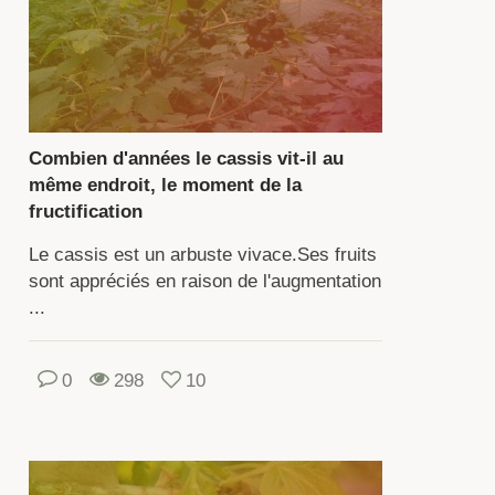
rinthe
nt
nsidérés
mme
e
Combien d'années le cassis vit-il au
ture
même endroit, le moment de la
ticole
fructification
ulaire.
Le cassis est un arbuste vivace.Ses fruits
aque
sont appréciés en raison de l'augmentation
iété
...
fère
rmes
0
298
10
turation,
leur,