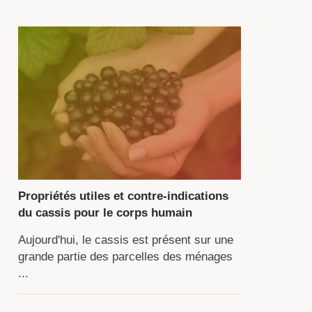
main.
ssis
t
buste
vace.
in
rmer
Propriétés utiles et contre-indications
e
du cassis pour le corps humain
ande
colte
Aujourd'hui, le cassis est présent sur une
grande partie des parcelles des ménages
...
ies
osses