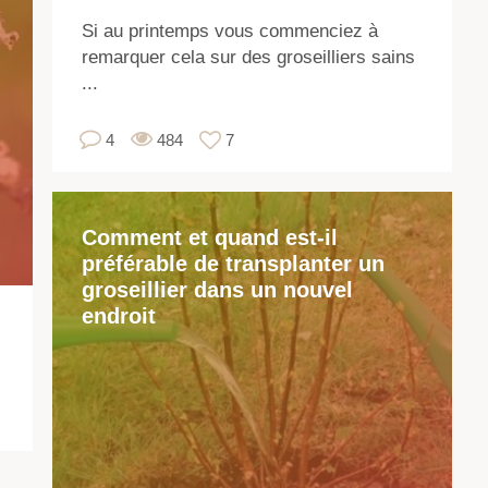
de
Si au printemps vous commenciez à
Co
remarquer cela sur des groseilliers sains
so
...
co
co
4
484
7
un
cul
hor
Comment et quand est-il
pop
préférable de transplanter un
Ch
groseillier dans un nouvel
var
endroit
dif
en
te
de
ma
de
cou