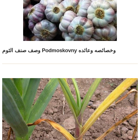
وصف صنف الثوم Podmoskovny وخصائصه وعائده