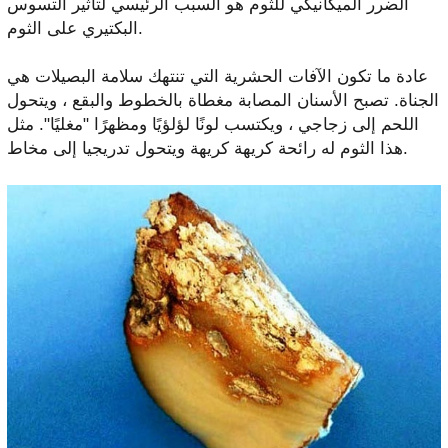
الضرر الميكانيكي للثوم هو السبب الرئيسي لتأثير التسوس
البكتيري على الثوم.
عادة ما تكون الآفات الحشرية التي تنتهك سلامة البصيلات هي
الجناة. تصبح الأسنان المصابة مغطاة بالخطوط والبقع ، ويتحول
اللحم إلى زجاجي ، ويكتسب لونًا لؤلؤيًا ومظهرًا "مغليًا". مثل
هذا الثوم له رائحة كريهة كريهة ويتحول تدريجيا إلى مخاط.