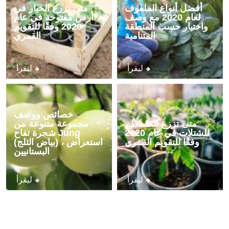
أفضل أنواع الملفوف
متى تزرع الخيار في
لعام 2020 مع وصف
أرض مفتوحة في عام
واختيار حسب المنطقة
2020 وفقًا للتقويم
المتنامية
القمري
ليقرأ
ليقرأ
خصائص ووصف
متى تزرع الطماطم
مجموعة متنوعة من
للشتلات في عام 2020
شجرة تفاح Jung
وفقًا للتقويم القمري
(بياض الثلج) ، استعراض
البستانيين
ليقرأ
ليقرأ