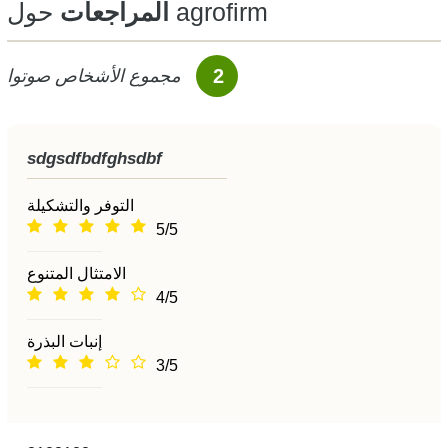
حول agrofirm
المراجعات
2
مجموع الأشخاص صوتوا
sdgsdfbdfghsdbf
التوفر والتشكيلة
5/5
الامتثال المتنوع
4/5
إنبات البذرة
3/5