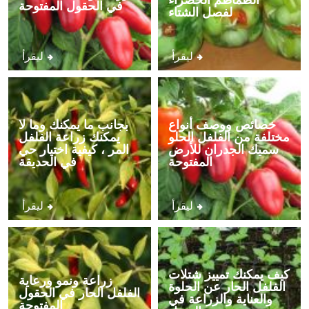
في الحقول المفتوحة
لفصل الشتاء
ليقرأ
ليقرأ
خصائص ووصف أنواع
بجانب ما يمكنك وما لا
مختلفة من الفلفل الحلو
يمكنك زراعة الفلفل
سميك الجدران للأرض
المر ، كيفية اختيار حي
المفتوحة
في الحديقة
ليقرأ
ليقرأ
كيف يمكنك تمييز شتلات
زراعة ونمو ورعاية
الفلفل الحار عن الحلوة
الفلفل الحار في الحقول
والعناية والزراعة في
المفتوحة