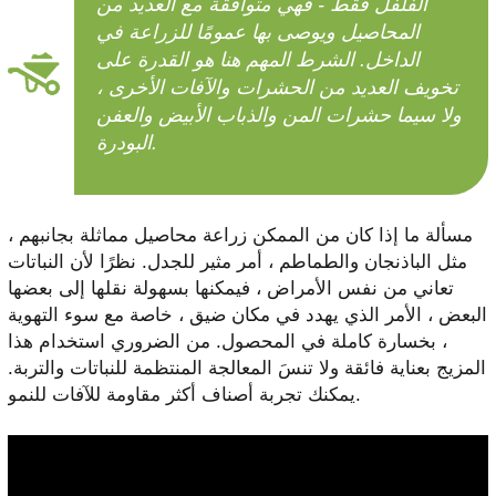
الفلفل فقط - فهي متوافقة مع العديد من
المحاصيل ويوصى بها عمومًا للزراعة في
الداخل. الشرط المهم هنا هو القدرة على
تخويف العديد من الحشرات والآفات الأخرى ،
ولا سيما حشرات المن والذباب الأبيض والعفن
البودرة.
مسألة ما إذا كان من الممكن زراعة محاصيل مماثلة بجانبهم ،
مثل الباذنجان والطماطم ، أمر مثير للجدل. نظرًا لأن النباتات
تعاني من نفس الأمراض ، فيمكنها بسهولة نقلها إلى بعضها
البعض ، الأمر الذي يهدد في مكان ضيق ، خاصة مع سوء التهوية
، بخسارة كاملة في المحصول. من الضروري استخدام هذا
المزيج بعناية فائقة ولا تنسَ المعالجة المنتظمة للنباتات والتربة.
يمكنك تجربة أصناف أكثر مقاومة للآفات للنمو.