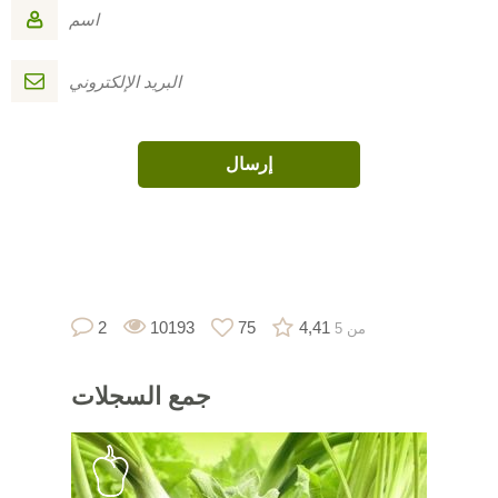
2
10193
75
4,41
من 5
جمع
السجلات