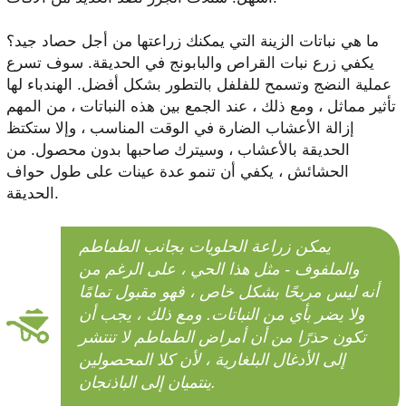
ما هي نباتات الزينة التي يمكنك زراعتها من أجل حصاد جيد؟
يكفي زرع نبات القراص والبابونج في الحديقة. سوف تسرع
عملية النضج وتسمح للفلفل بالتطور بشكل أفضل. الهندباء لها
تأثير مماثل ، ومع ذلك ، عند الجمع بين هذه النباتات ، من المهم
إزالة الأعشاب الضارة في الوقت المناسب ، وإلا ستكتظ
الحديقة بالأعشاب ، وسيترك صاحبها بدون محصول. من
الحشائش ، يكفي أن تنمو عدة عينات على طول حواف
الحديقة.
يمكن زراعة الحلويات بجانب الطماطم
والملفوف - مثل هذا الحي ، على الرغم من
أنه ليس مربحًا بشكل خاص ، فهو مقبول تمامًا
ولا يضر بأي من النباتات. ومع ذلك ، يجب أن
تكون حذرًا من أن أمراض الطماطم لا تنتشر
إلى الأدغال البلغارية ، لأن كلا المحصولين
ينتميان إلى الباذنجان.