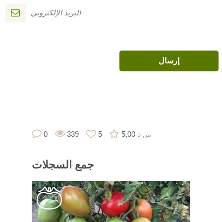
0
339
5
5,00
من 5
جمع
السجلات