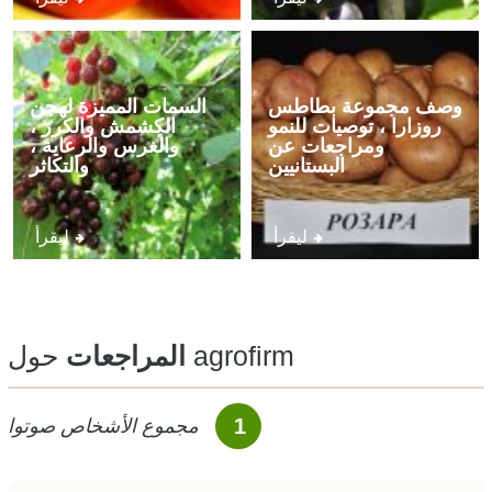
وصف مجموعة بطاطس
السمات المميزة لهجن
روزارا ، توصيات للنمو
الكشمش والكرز ،
ومراجعات عن
والغرس والرعاية ،
البستانيين
والتكاثر
ليقرأ
ليقرأ
حول agrofirm
المراجعات
1
مجموع الأشخاص صوتوا