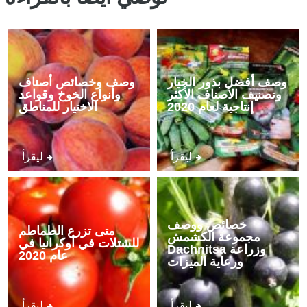
وصف أفضل بذور الخيار
وصف وخصائص أصناف
وتصنيف الأصناف الأكثر
وأنواع الخوخ وقواعد
إنتاجية لعام 2020
الاختيار للمناطق
ليقرأ
ليقرأ
خصائص ووصف
متى تزرع الطماطم
مجموعة الكشمش
للشتلات في أوكرانيا في
Dachnitsa وزراعة
عام 2020
ورعاية الميزات
ليقرأ
ليقرأ