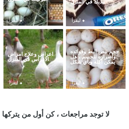
بيديك في المنزل
ليقرأ
ليقرأ
حجم بيض البط وفوائده
اعراض وعلاج امراض
وأضراره للجسم ، هل
الاغراس في المنزل
يمكن أكله وبأي شكل
ليقرأ
ليقرأ
لا توجد مراجعات ، كن أول من يتركها