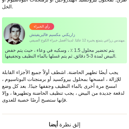
الخل.
رأي الخبراء
زاريكني مكسيم فاليريفيتش
مهندس زراعي يتمتع بخبرة 12 عامًا. لدينا أفضل خبراء الكوخ الصيفي.
يتم تحضير محلول 1.5 ٪ ، وسكبه في وعاء ، حيث يتم خفض
البيض لمدة 3-5 دقائق. ثم يتم غسلها بالماء النظيف وتجفيفها.
يجب أيضًا تطهير الحاضنة. اشطف أولاً جميع الأجزاء القابلة
للإزالة ، امسحها بمحلول بيروكسيد أو برمنجنات البوتاسيوم ،
امسح مرة أخرى بالماء النظيف وجففها جيدًا. بعد كل وضع
لدفعة جديدة من البيض ، يجب تنظيف الحاضنة وتطهيرها ، وإلا
فإنها ستصبح أرضًا خصبة للعدوى.
إلق نظرة
أيضا