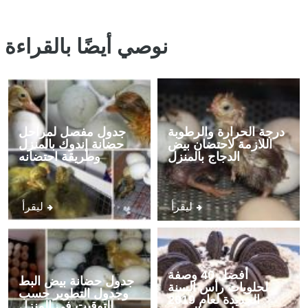
نوصي أيضًا بالقراءة
درجة الحرارة والرطوبة
جدول مفصل لمراحل
اللازمة لاحتضان بيض
حضانة إندوك بالمنزل
الدجاج بالمنزل
وطريقة احتضانه
ليقرأ
ليقرأ
أفضل 40 وصفة
جدول حضانة بيض البط
لحلويات رأس السنة
وجدول التطوير حسب
الجديدة لعام 2019
التوقيت في المنزل