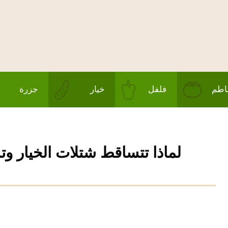
طم
فلفل
خيار
جزرة
لماذا تتساقط شتلات الخيار وتذب