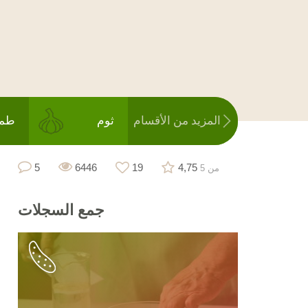
المزيد من الأقسام
ثوم
طما
5
6446
19
4,75
من 5
جمع
السجلات