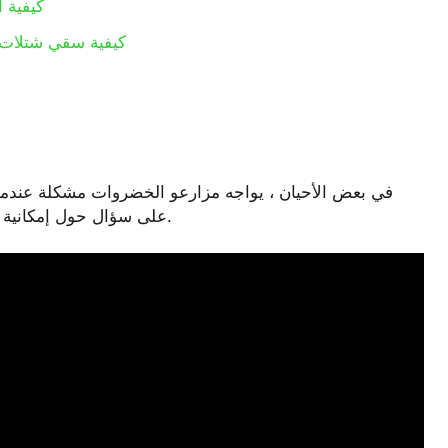
كيفية ا
كيفية سقي شتلات 
في بعض الأحيان ، يواجه مزارعو الخضروات مشكلة عندما تب
على سؤال حول إمكانية استعادة النباتات ، تحتاج إلى معرفة سبب المشكلة.