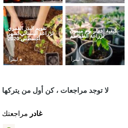
تقويم البذر القمري
كيفية اختيار يوم ميمون
لزراعة البستاني لشهر
لزراعة الطماطم
أغسطس 2020
ليقرأ
ليقرأ
لا توجد مراجعات ، كن أول من يتركها
غادر
مراجعتك