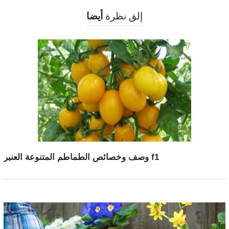
إلق نظرة
أيضا
وصف وخصائص الطماطم المتنوعة العنبر f1