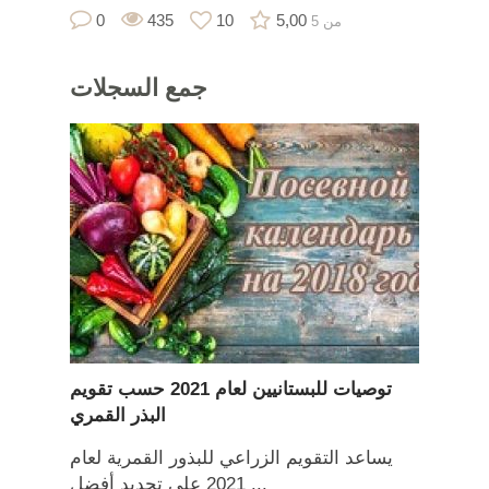
0
435
10
5,00
من 5
جمع
السجلات
توصيات للبستانيين لعام 2021 حسب تقويم
البذر القمري
يساعد التقويم الزراعي للبذور القمرية لعام
2021 على تحديد أفضل ...