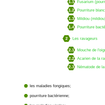
1.1
Fusarium (pourr
1.2
Pourriture blanch
1.3
Mildiou (mildiou
1.4
Pourriture bact
2
Les ravageurs
2.1
Mouche de l'oi
2.2
Acarien de la ra
2.3
Nématode de la 
les maladies fongiques;
pourriture bactérienne;