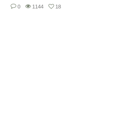
0
1144
18