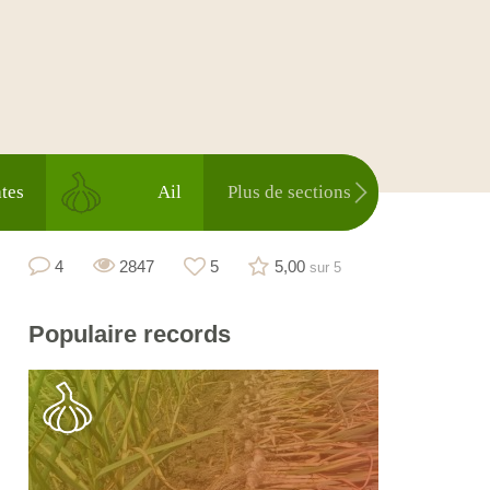
tes
Ail
Plus de sections
4
2847
5
5,00
sur 5
Populaire
records