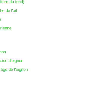
iture du fond)
e de l'ail
)
érienne
gnon
cine d'oignon
tige de l'oignon