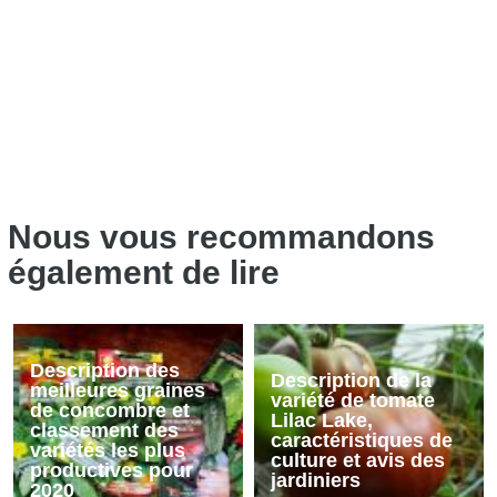
Nous vous recommandons
également de lire
Description des
Description de la
meilleures graines
variété de tomate
de concombre et
Lilac Lake,
classement des
caractéristiques de
variétés les plus
culture et avis des
productives pour
jardiniers
2020