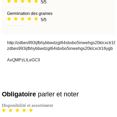
5/5
Germination des graines
5/5
http://zdbes993ijfbhybbwdzgl64sbxbo5inwehgs20klcxctr16
zdbes993ijfbhybbwdzgl64sbxbo5inwehgs20klcxctr16ygb
AxQMPzLlLeGClI
Obligatoire
parler et noter
Disponibilité et assortiment