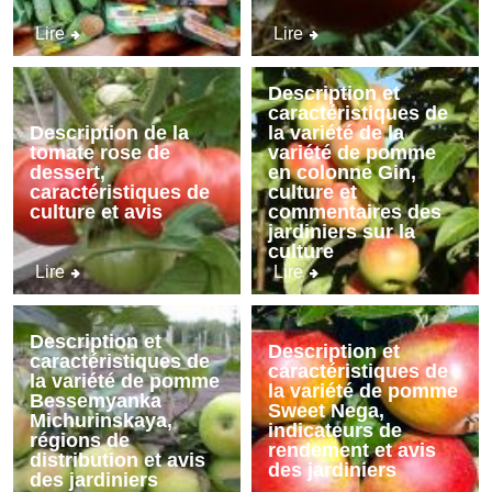
Lire
Lire
Description et
caractéristiques de
Description de la
la variété de la
tomate rose de
variété de pomme
dessert,
en colonne Gin,
caractéristiques de
culture et
culture et avis
commentaires des
jardiniers sur la
culture
Lire
Lire
Description et
Description et
caractéristiques de
caractéristiques de
la variété de pomme
la variété de pomme
Bessemyanka
Sweet Nega,
Michurinskaya,
indicateurs de
régions de
rendement et avis
distribution et avis
des jardiniers
des jardiniers