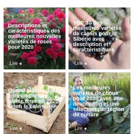
TOP 30 des
Descriptions et
meilleures variétés
caractéristiques des
de cassis pour la
meilleures nouvelles
Sibérie avec
variétés de roses
description et
pour 2020
caractéristiques
Lire
Lire
Les meilleures
Quand planter des
variétés de choux
concombres en
pour 2020 avec une
pleine terre en 2020
description et une
selon le calendrier
sélection par région
lunaire
de culture
Lire
Lire