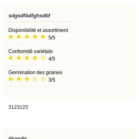
sdgsdfbdfghsdbf
Disponibilité et assortiment
5/5
Conformité variétale
4/5
Germination des graines
3/5
3123123
dsgsdg