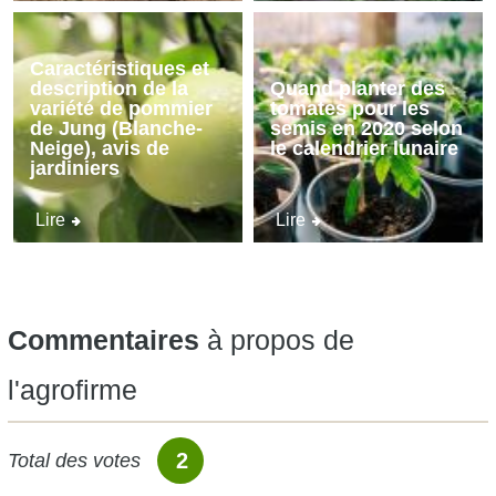
Caractéristiques et
description de la
Quand planter des
variété de pommier
tomates pour les
de Jung (Blanche-
semis en 2020 selon
Neige), avis de
le calendrier lunaire
jardiniers
Lire
Lire
Commentaires
à propos de
l'agrofirme
2
Total des votes