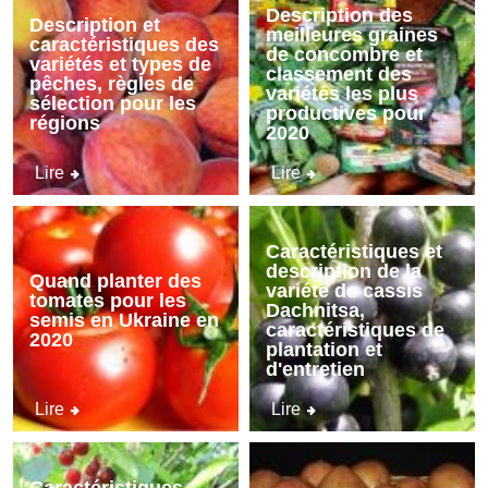
Description des
Description et
meilleures graines
caractéristiques des
de concombre et
variétés et types de
classement des
pêches, règles de
variétés les plus
sélection pour les
productives pour
régions
2020
Lire
Lire
Caractéristiques et
description de la
Quand planter des
variété de cassis
tomates pour les
Dachnitsa,
semis en Ukraine en
caractéristiques de
2020
plantation et
d'entretien
Lire
Lire