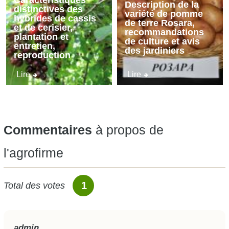
Caractéristiques
Description de la
distinctives des
variété de pomme
hybrides de cassis
de terre Rosara,
et de cerisier,
recommandations
plantation et
de culture et avis
entretien,
des jardiniers
reproduction
Lire
Lire
Commentaires
à propos de
l'agrofirme
1
Total des votes
admin