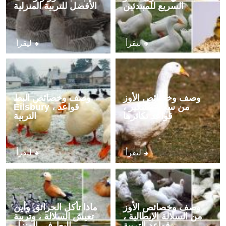
السريع للمبتدئين
الأفضل للتربية المنزلية
ليقرأ
ليقرأ
وصف وخصائص الأوز
وصف وخصائص البط
من سلالة بشكير ،
Eilsbury ، قواعد
قواعد تكاثرها
التربية
ليقرأ
ليقرأ
وصف وخصائص الأوز
ماذا تأكل الحرائق وأين
من السلالة الإيطالية ،
تعيش السلالة ، وتربية
قواعد التربية
البط في المنزل