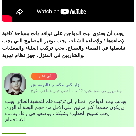
يجب أن يحتوي بيت الدواجن على نوافذ ذات مساحة كافية
لإضاءةها ؛ ولإضاءة الشتاء ، يجب توفير المصابيح التي يجب
تشغيلها في المساء والصباح. يجب تركيب العلياء والمغذيات
والشاربين في المنزل. جهز نظام تهوية.
رأي الخبراء
زاريكني مكسيم فاليريفيتش
مهندس زراعي يتمتع بخبرة 12 عامًا. أفضل خبير لدينا في الكوخ.
بجانب بيت الدواجن ، تحتاج إلى ترتيب قلم لتمشية الطائر. يجب
أن يكون حجمها أكبر مرتين على الأقل من حجم البطة أو الوزة.
يجب تسييج الحظيرة بشبكة ، ووضعها في وعاء به ماء
للاستحمام.