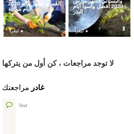
والبستاني لشهر مارس
القمري لشهر مايو 2020
2020 أفضل وأسوأ أيام
، أيام مواتية
البذر
ليقرأ
ليقرأ
لا توجد مراجعات ، كن أول من يتركها
غادر
مراجعتك