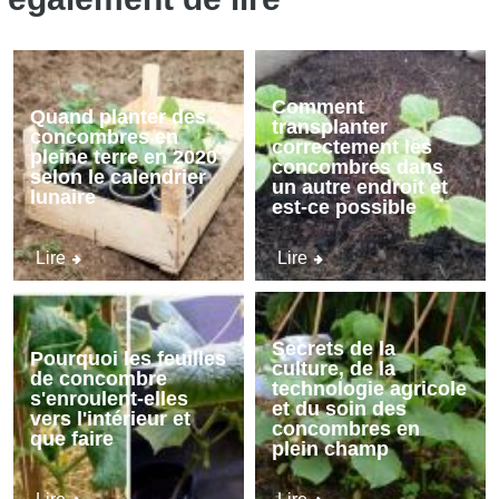
Comment
Quand planter des
transplanter
concombres en
correctement les
pleine terre en 2020
concombres dans
selon le calendrier
un autre endroit et
lunaire
est-ce possible
Lire
Lire
Secrets de la
Pourquoi les feuilles
culture, de la
de concombre
technologie agricole
s'enroulent-elles
et du soin des
vers l'intérieur et
concombres en
que faire
plein champ