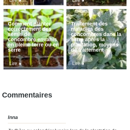
Lire
Lire
Comment planter
Traitement des
correctement des
maladies des
semis de
concombres dans la
concombre envahis
serre après la
en pleine terre ou en
plantation, moyens
serre
de traitement
Lire
Lire
Commentaires
Inna